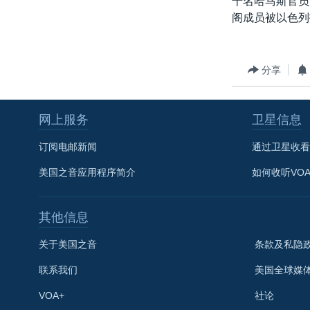
十名哈马斯官员
转
阁成员被以色列
VOA今日焦点
非洲
军事
国会报道
到
检
中文广播
美洲
劳工
美中关系
索
全球议题
环境
美国建国250周年
分享
埃博拉疫情
网上服务
卫星信息
美国之音专访
重要讲话与声明
订阅电邮新闻
通过卫星收看
台海两岸关系
美国之音应用程序简介
如何收听VO
南中国海争端
其他信息
关注西藏
关注新疆
关于美国之音
条款及私隐
GEN Z 看美国
联系我们
美国全球媒
VOA+
社论