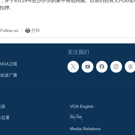
，并于8月19号在沙伊尔的家中将他拘捕。目前仍然有大约30
扣押。
Follow us
打印
关注我们
VOA卫视
A短波广播
政策
VOA English
体总署
བོད་ཡིག
Media Relations