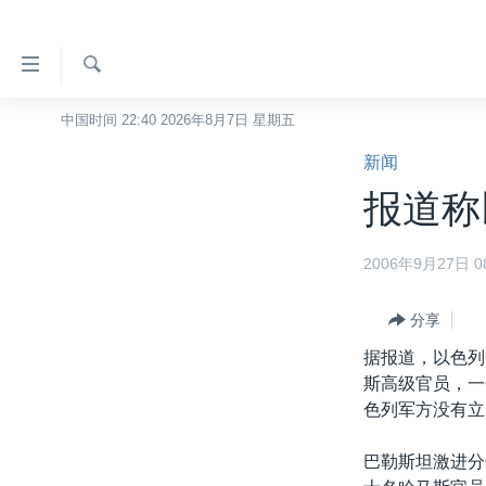
无
障
碍
检
中国时间 22:40 2026年8月7日 星期五
主页
索
链
新闻
美国
接
报道称
中国
跳
转
台湾
2006年9月27日 08
到
港澳
内
容
分享
国际
跳
据报道，以色列
分类新闻
最新国际新闻
转
斯高级官员，一
到
美中关系
印太
经济·金融·贸易
色列军方没有立
导
热点专题
中东
人权·法律·宗教
航
巴勒斯坦激进分
跳
VOA视频
欧洲
科教·文娱·体健
白宫要闻