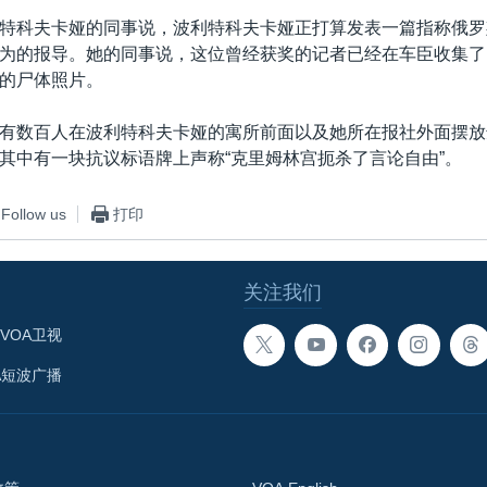
特科夫卡娅的同事说，波利特科夫卡娅正打算发表一篇指称俄罗
为的报导。她的同事说，这位曾经获奖的记者已经在车臣收集了
的尸体照片。
有数百人在波利特科夫卡娅的寓所前面以及她所在报社外面摆放
其中有一块抗议标语牌上声称“克里姆林宫扼杀了言论自由”。
Follow us
打印
关注我们
VOA卫视
A短波广播