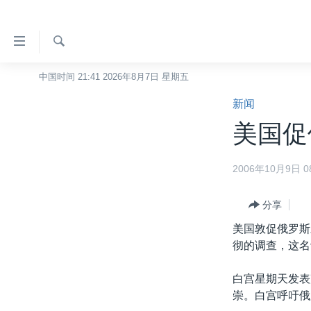
无
障
碍
检
中国时间 21:41 2026年8月7日 星期五
主页
索
链
新闻
美国
接
美国促
中国
跳
转
台湾
2006年10月9日 08
到
港澳
内
容
分享
国际
跳
美国敦促俄罗斯
分类新闻
最新国际新闻
转
彻的调查，这名
到
美中关系
印太
经济·金融·贸易
导
白宫星期天发表
热点专题
中东
人权·法律·宗教
航
崇。白宫呼吁俄
跳
VOA视频
欧洲
科教·文娱·体健
白宫要闻