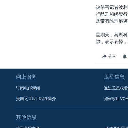
转
被杀害记者波利
VOA今日焦点
非洲
军事
国会报道
到
行酷刑和绑架行
检
中文广播
美洲
劳工
美中关系
及带有酷刑痕迹
索
全球议题
环境
美国建国250周年
星期天，莫斯科
埃博拉疫情
烛，表示哀悼，
美国之音专访
分享
重要讲话与声明
台海两岸关系
网上服务
卫星信息
南中国海争端
订阅电邮新闻
通过卫星收看
关注西藏
美国之音应用程序简介
如何收听VO
关注新疆
GEN Z 看美国
其他信息