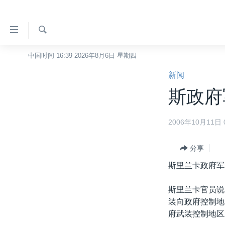
无
障
碍
检
中国时间 16:39 2026年8月6日 星期四
主页
索
链
新闻
美国
接
斯政府
中国
跳
转
台湾
2006年10月11日 0
到
港澳
内
容
分享
国际
跳
斯里兰卡政府军
分类新闻
最新国际新闻
转
到
美中关系
印太
经济·金融·贸易
斯里兰卡官员说
导
装向政府控制地
热点专题
中东
人权·法律·宗教
航
府武装控制地区
跳
VOA视频
欧洲
科教·文娱·体健
白宫要闻