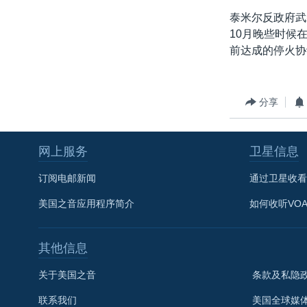
转
泰米尔反政府武
VOA今日焦点
非洲
军事
国会报道
到
10月晚些时候
检
中文广播
美洲
劳工
美中关系
前达成的停火协
索
全球议题
环境
美国建国250周年
埃博拉疫情
分享
美国之音专访
重要讲话与声明
网上服务
卫星信息
台海两岸关系
订阅电邮新闻
通过卫星收看
南中国海争端
美国之音应用程序简介
如何收听VO
关注西藏
关注新疆
其他信息
GEN Z 看美国
关于美国之音
条款及私隐
联系我们
美国全球媒