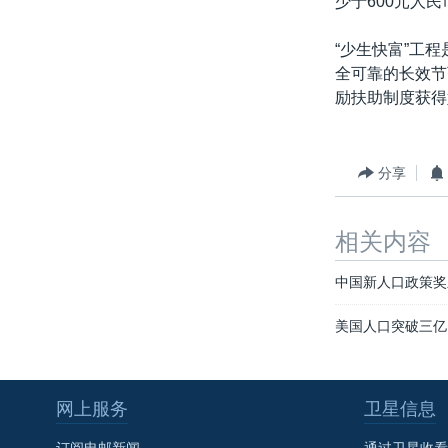
少于600元人
转
VOA今日焦点
非洲
军事
国会报道
到
“少生快富”工
检
中文广播
美洲
劳工
美中关系
全可靠的长效节
索
励扶助制度获得
全球议题
环境
美国建国250周年
埃博拉疫情
美国之音专访
分享
重要讲话与声明
相关内容
台海两岸关系
南中国海争端
中国新人口政策奖
关注西藏
美国人口突破三亿
关注新疆
GEN Z 看美国
网上服务
卫星信息