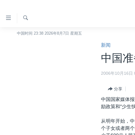
无
障
碍
检
中国时间 23:38 2026年8月7日 星期五
主页
索
链
新闻
美国
接
中国准
中国
跳
转
台湾
2006年10月16日 0
到
港澳
内
容
分享
国际
跳
中国国家媒体报
分类新闻
最新国际新闻
转
励政策和“少生
到
美中关系
印太
经济·金融·贸易
导
从明年开始，中
热点专题
中东
人权·法律·宗教
航
个子女或者两个
跳
VOA视频
欧洲
科教·文娱·体健
白宫要闻