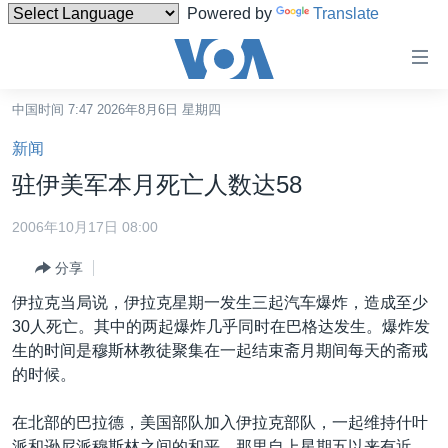
Powered by
Translate
无
障
碍
中国时间 7:47 2026年8月6日 星期四
主页
链
新闻
接
美国
驻伊美军本月死亡人数达58
跳
中国
转
2006年10月17日 08:00
台湾
到
分享
内
港澳
容
伊拉克当局说，伊拉克星期一发生三起汽车爆炸，造成至少
国际
跳
30人死亡。其中的两起爆炸几乎同时在巴格达发生。爆炸发
转
分类新闻
最新国际新闻
生的时间是穆斯林教徒聚集在一起结束斋月期间每天的斋戒
到
的时候。
美中关系
印太
经济·金融·贸易
导
航
热点专题
中东
人权·法律·宗教
在北部的巴拉德，美国部队加入伊拉克部队，一起维持什叶
跳
派和逊尼派穆斯林之间的和平。那里自上星期五以来有近