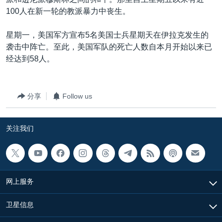
VOA视频
欧洲
科教·文娱·体健
白宫要闻
转
100人在新一轮的教派暴力中丧生。
到
VOA今日焦点
非洲
军事
国会报道
检
星期一，美国军方宣布5名美国士兵星期天在伊拉克发生的
中文广播
美洲
劳工
美中关系
索
袭击中阵亡。至此，美国军队的死亡人数自本月开始以来已
全球议题
环境
美国建国250周年
经达到58人。
关注我们
埃博拉疫情
美国之音专访
分享
Follow us
重要讲话与声明
关注我们
台海两岸关系
其他语言网站
南中国海争端
关注西藏
网上服务
关注新疆
GEN Z 看美国
卫星信息