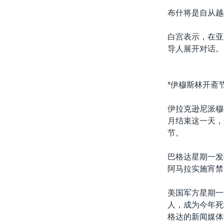
转
布什将是自从越
VOA今日焦点
非洲
军事
国会报道
到
检
中文广播
美洲
劳工
美中关系
白宫表示，在亚
索
导人展开对话。
全球议题
环境
美国建国250周年
埃博拉疫情
*伊穆斯林开斋
美国之音专访
重要讲话与声明
伊拉克逊尼派穆
月结束这一天，
台海两岸关系
节。
南中国海争端
巴格达星期一发
关注西藏
阿马拉实施宵禁
关注新疆
美国军方星期一
GEN Z 看美国
人，成为今年死
格达的新闻媒体