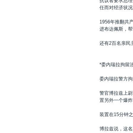
抗议者要求总理
任而对经济状况
1956年推翻
进布达佩斯，帮
还有2百名亲民
*委内瑞拉拘留
委内瑞拉警方拘
警官博拉兹上尉
置另外一个爆炸
装置在15分钟
博拉兹说，这名