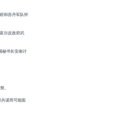
府和苏丹军队怀
富尔反政府武
国秘书长安南讨
监禁。
和共谋而可能面