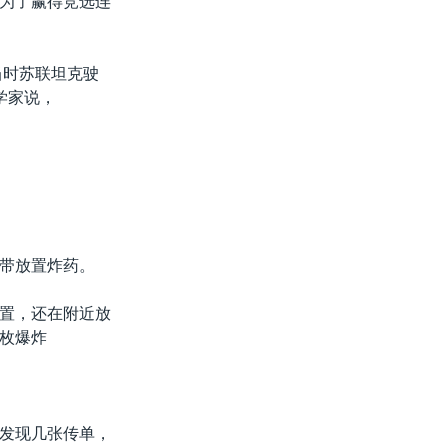
为了赢得竞选连
当时苏联坦克驶
学家说，
带放置炸药。
置，还在附近放
枚爆炸
发现几张传单，