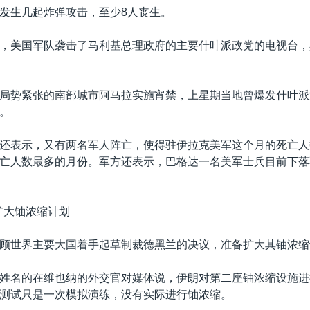
发生几起炸弹攻击，至少8人丧生。
，美国军队袭击了马利基总理政府的主要什叶派政党的电视台，
局势紧张的南部城市阿马拉实施宵禁，上星期当地曾爆发什叶派
。
还表示，又有两名军人阵亡，使得驻伊拉克美军这个月的死亡人
亡人数最多的月份。军方还表示，巴格达一名美军士兵目前下落
扩大铀浓缩计划
顾世界主要大国着手起草制裁德黑兰的决议，准备扩大其铀浓缩
姓名的在维也纳的外交官对媒体说，伊朗对第二座铀浓缩设施进
测试只是一次模拟演练，没有实际进行铀浓缩。