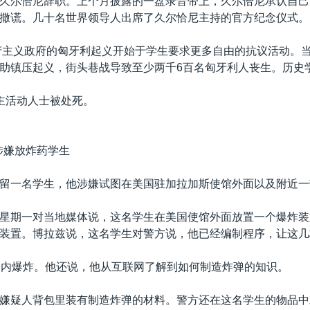
久尔恰尼辞职。上个月披露的一盘录音带上，久尔恰尼承认自己
撒谎。几十名世界领导人出席了久尔恰尼主持的官方纪念仪式。
共产主义政府的匈牙利起义开始于学生要求更多自由的抗议活动。
助镇压起义，街头巷战导致至少两千6百名匈牙利人丧生。历史
主活动人士被处死。
涉嫌放炸药学生
留一名学生，他涉嫌试图在美国驻加拉加斯使馆外面以及附近一
星期一对当地媒体说，这名学生在美国使馆外面放置一个爆炸装
装置。博拉兹说，这名学生对警方说，他已经编制程序，让这几
之内爆炸。他还说，他从互联网了解到如何制造炸弹的知识。
嫌疑人背包里装有制造炸弹的材料。警方还在这名学生的物品中