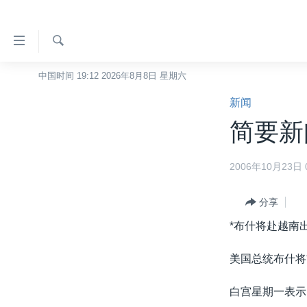
无
障
碍
检
中国时间 19:12 2026年8月8日 星期六
主页
索
链
新闻
美国
接
简要新闻
中国
跳
转
台湾
2006年10月23日 0
到
港澳
内
容
分享
国际
跳
*布什将赴越南
分类新闻
最新国际新闻
转
到
美中关系
印太
经济·金融·贸易
美国总统布什将
导
热点专题
中东
人权·法律·宗教
航
白宫星期一表示
跳
VOA视频
欧洲
科教·文娱·体健
白宫要闻