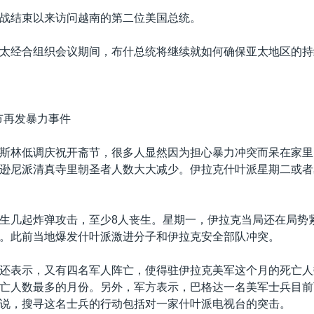
战结束以来访问越南的第二位美国总统。
太经合组织会议期间，布什总统将继续就如何确保亚太地区的持
节再发暴力事件
斯林低调庆祝开斋节，很多人显然因为担心暴力冲突而呆在家里
逊尼派清真寺里朝圣者人数大大减少。伊拉克什叶派星期二或者
生几起炸弹攻击，至少8人丧生。星期一，伊拉克当局还在局势
。此前当地爆发什叶派激进分子和伊拉克安全部队冲突。
还表示，又有四名军人阵亡，使得驻伊拉克美军这个月的死亡人
亡人数最多的月份。另外，军方表示，巴格达一名美军士兵目前
说，搜寻这名士兵的行动包括对一家什叶派电视台的突击。