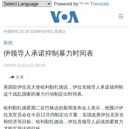
Powered by
Translate
无
障
碍
中国时间 15:18 2026年8月9日 星期日
主页
链
新闻
接
美国
伊领导人承诺抑制暴力时间表
跳
中国
转
2006年10月24日 08:00
台湾
到
分享
内
港澳
容
美国驻伊拉克大使哈利勒扎德说，伊拉克领导人承诺就抑制
国际
跳
这个战乱国家的暴力行动制定出时间表。
转
分类新闻
最新国际新闻
到
哈利勒扎德星期二在巴格达的新闻发布会上表示，他预计伊
美中关系
印太
经济·金融·贸易
导
拉克官员会在今后12月内制定出方案，实现改善伊拉克安全
航
热点专题
中东
人权·法律·宗教
和经济等目标。哈利勒扎德说，伊拉克领导人必须加紧努力
跳
才能实现这些目标。