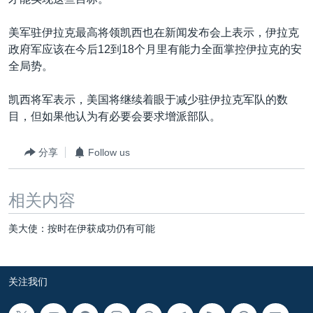
VOA视频
欧洲
科教·文娱·体健
白宫要闻
转
到
VOA今日焦点
非洲
军事
国会报道
美军驻伊拉克最高将领凯西也在新闻发布会上表示，伊拉克
检
政府军应该在今后12到18个月里有能力全面掌控伊拉克的安
中文广播
美洲
劳工
美中关系
索
全局势。
全球议题
环境
美国建国250周年
关注我们
凯西将军表示，美国将继续着眼于减少驻伊拉克军队的数
埃博拉疫情
目，但如果他认为有必要会要求增派部队。
美国之音专访
分享
Follow us
重要讲话与声明
台海两岸关系
其他语言网站
相关内容
南中国海争端
美大使：按时在伊获成功仍有可能
关注西藏
关注新疆
关注我们
GEN Z 看美国