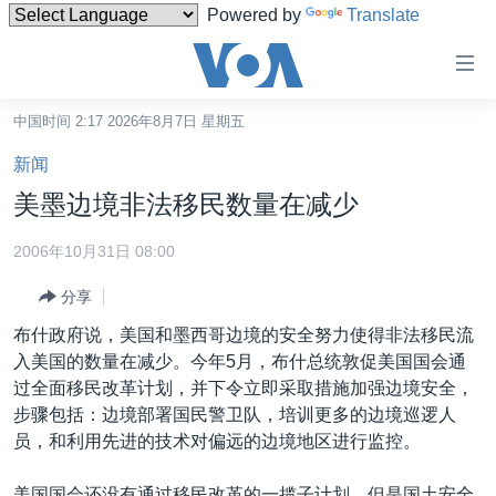
Powered by
Translate
无
障
碍
中国时间 2:17 2026年8月7日 星期五
主页
链
新闻
接
美国
美墨边境非法移民数量在减少
跳
中国
转
2006年10月31日 08:00
台湾
到
分享
内
港澳
容
布什政府说，美国和墨西哥边境的安全努力使得非法移民流
国际
跳
入美国的数量在减少。今年5月，布什总统敦促美国国会通
转
分类新闻
最新国际新闻
过全面移民改革计划，并下令立即采取措施加强边境安全，
到
步骤包括：边境部署国民警卫队，培训更多的边境巡逻人
美中关系
印太
经济·金融·贸易
导
员，和利用先进的技术对偏远的边境地区进行监控。
航
热点专题
中东
人权·法律·宗教
跳
美国国会还没有通过移民改革的一揽子计划，但是国土安全