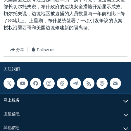
VOA视频
欧洲
科教·文娱·体健
白宫要闻
转
部长切尔托夫说，布什政府的边境安全措施开始显示成效。
到
VOA今日焦点
非洲
军事
国会报道
切尔托夫说，边境地区被逮捕的人员数量与一年前相比下降
检
了8%以上。上星期，布什总统签署了一项引发争议的议案，
中文广播
美洲
劳工
美中关系
索
授权沿墨西哥和美国边境修建新的隔离墙。
全球议题
环境
美国建国250周年
关注我们
埃博拉疫情
分享
Follow us
美国之音专访
重要讲话与声明
关注我们
台海两岸关系
其他语言网站
南中国海争端
关注西藏
网上服务
关注新疆
卫星信息
GEN Z 看美国
其他信息