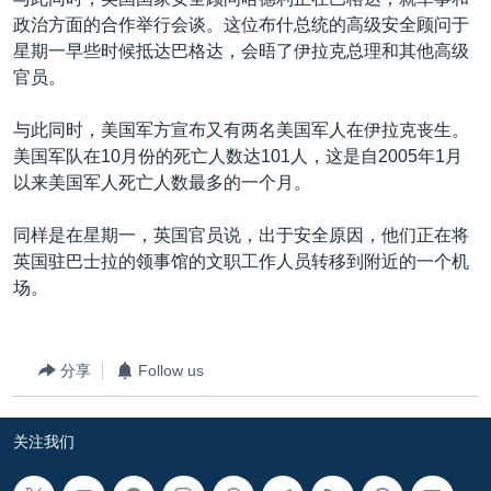
VOA视频
欧洲
科教·文娱·体健
白宫要闻
转
政治方面的合作举行会谈。这位布什总统的高级安全顾问于
到
VOA今日焦点
非洲
军事
国会报道
星期一早些时候抵达巴格达，会晤了伊拉克总理和其他高级
检
官员。
中文广播
美洲
劳工
美中关系
索
全球议题
环境
美国建国250周年
与此同时，美国军方宣布又有两名美国军人在伊拉克丧生。
关注我们
美国军队在10月份的死亡人数达101人，这是自2005年1月
埃博拉疫情
以来美国军人死亡人数最多的一个月。
美国之音专访
同样是在星期一，英国官员说，出于安全原因，他们正在将
重要讲话与声明
英国驻巴士拉的领事馆的文职工作人员转移到附近的一个机
台海两岸关系
场。
其他语言网站
南中国海争端
关注西藏
分享
Follow us
关注新疆
关注我们
GEN Z 看美国