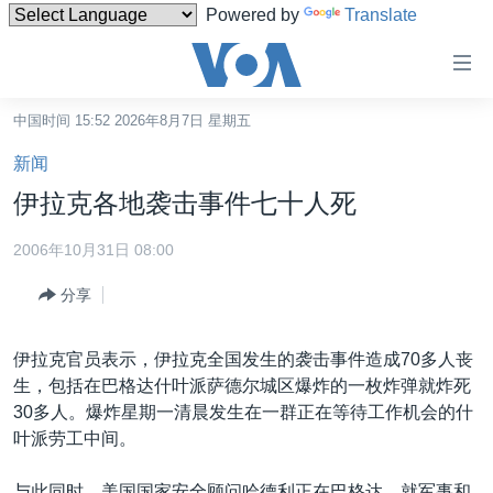
Powered by
Translate
无
障
碍
中国时间 15:52 2026年8月7日 星期五
主页
链
新闻
接
美国
伊拉克各地袭击事件七十人死
跳
中国
转
2006年10月31日 08:00
台湾
到
分享
内
港澳
容
国际
跳
伊拉克官员表示，伊拉克全国发生的袭击事件造成70多人丧
转
分类新闻
最新国际新闻
生，包括在巴格达什叶派萨德尔城区爆炸的一枚炸弹就炸死
到
30多人。爆炸星期一清晨发生在一群正在等待工作机会的什
美中关系
印太
经济·金融·贸易
导
叶派劳工中间。
航
热点专题
中东
人权·法律·宗教
跳
与此同时，美国国家安全顾问哈德利正在巴格达，就军事和