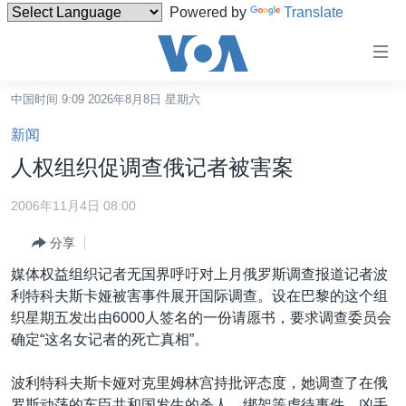
Powered by
Translate
无
障
碍
中国时间 9:09 2026年8月8日 星期六
主页
链
新闻
接
美国
人权组织促调查俄记者被害案
跳
中国
转
2006年11月4日 08:00
台湾
到
分享
内
港澳
容
媒体权益组织记者无国界呼吁对上月俄罗斯调查报道记者波
国际
跳
利特科夫斯卡娅被害事件展开国际调查。设在巴黎的这个组
转
分类新闻
最新国际新闻
织星期五发出由6000人签名的一份请愿书，要求调查委员会
到
确定“这名女记者的死亡真相”。
美中关系
印太
经济·金融·贸易
导
航
热点专题
中东
人权·法律·宗教
波利特科夫斯卡娅对克里姆林宫持批评态度，她调查了在俄
跳
罗斯动荡的车臣共和国发生的杀人、绑架等虐待事件。凶手