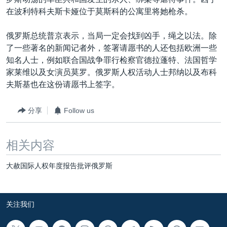
VOA视频
欧洲
科教·文娱·体健
白宫要闻
转
在波利特科夫斯卡娅位于莫斯科的公寓里将她枪杀。
到
VOA今日焦点
非洲
军事
国会报道
检
俄罗斯总统普京表示，当局一定会找到凶手，绳之以法。除
中文广播
美洲
劳工
美中关系
索
了一些著名的新闻记者外，签署请愿书的人还包括欧洲一些
全球议题
环境
美国建国250周年
知名人士，例如联合国战争罪行检察官德拉蓬特、法国哲学
关注我们
家莱维以及女演员莫罗。俄罗斯人权活动人士邦纳以及布科
埃博拉疫情
夫斯基也在这份请愿书上签字。
美国之音专访
分享
Follow us
重要讲话与声明
台海两岸关系
其他语言网站
相关内容
南中国海争端
大赦国际人权年度报告批评俄罗斯
关注西藏
关注新疆
关注我们
GEN Z 看美国