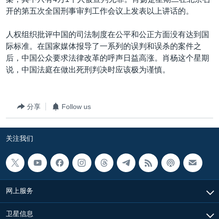
VOA视频
欧洲
科教·文娱·体健
白宫要闻
转
开的第五次全国刑事审判工作会议上发表以上讲话的。
到
VOA今日焦点
非洲
军事
国会报道
检
人权组织批评中国的司法制度在公平和公正方面没有达到国
中文广播
美洲
劳工
美中关系
索
际标准。在国家媒体报导了一系列的误判和误杀的案件之
全球议题
环境
美国建国250周年
后，中国公众要求法律改革的呼声日益高涨。肖杨这个星期
关注我们
说，中国法庭在做出死刑判决时应该极为谨慎。
埃博拉疫情
美国之音专访
分享
Follow us
重要讲话与声明
台海两岸关系
其他语言网站
关注我们
南中国海争端
关注西藏
关注新疆
网上服务
GEN Z 看美国
卫星信息