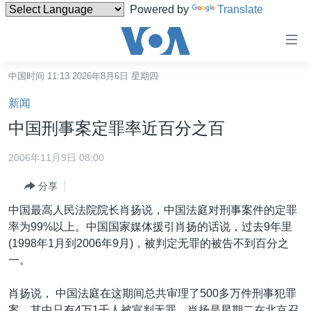
Powered by
Translate
无
障
碍
中国时间 11:13 2026年8月6日 星期四
主页
链
新闻
接
美国
中国刑事案定罪率近百分之百
跳
中国
转
2006年11月9日 08:00
台湾
到
分享
内
港澳
容
中国最高人民法院院长肖扬说，中国法庭对刑事案件的定罪
国际
跳
率为99%以上。中国国家媒体援引肖扬的话说，过去9年里
转
分类新闻
最新国际新闻
(1998年1月到2006年9月)，被判定无罪的被告不到百分之
到
一。
美中关系
印太
经济·金融·贸易
导
航
热点专题
中东
人权·法律·宗教
肖扬说， 中国法庭在这期间总共审理了500多万件刑事犯罪
跳
案，其中只有4万1千人被宣判无罪。肖扬是星期二在北京召