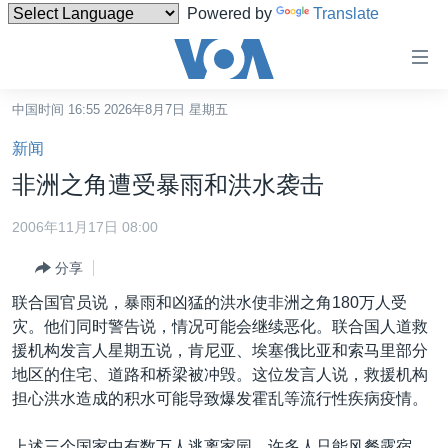
Powered by
Translate
无
障
碍
中国时间 16:55 2026年8月7日 星期五
主页
链
新闻
接
美国
非洲之角遭受暴雨和洪水袭击
跳
中国
转
2006年11月17日 08:00
台湾
到
分享
内
港澳
容
联合国官员说，暴雨和凶猛的洪水使非洲之角180万人受
国际
跳
灾。他们同时警告说，情况可能会继续恶化。联合国人道救
转
分类新闻
最新国际新闻
援机构发言人星期五说，肯尼亚、埃塞俄比亚和索马里部分
到
地区的住宅、道路和桥梁被冲毁。这位发言人说，救援机构
美中关系
印太
经济·金融·贸易
导
担心洪水造成的积水可能导致爆发霍乱等流行性疾病疫情。
航
热点专题
中东
人权·法律·宗教
跳
上述三个国家中有数万人逃离家园，许多人只能风餐露宿。