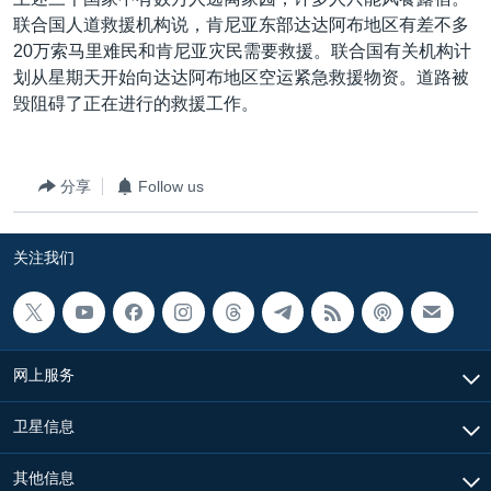
VOA视频
欧洲
科教·文娱·体健
白宫要闻
转
联合国人道救援机构说，肯尼亚东部达达阿布地区有差不多
到
VOA今日焦点
非洲
军事
国会报道
20万索马里难民和肯尼亚灾民需要救援。联合国有关机构计
检
划从星期天开始向达达阿布地区空运紧急救援物资。道路被
中文广播
美洲
劳工
美中关系
索
毁阻碍了正在进行的救援工作。
全球议题
环境
美国建国250周年
关注我们
埃博拉疫情
分享
Follow us
美国之音专访
重要讲话与声明
关注我们
台海两岸关系
其他语言网站
南中国海争端
关注西藏
网上服务
关注新疆
卫星信息
GEN Z 看美国
其他信息