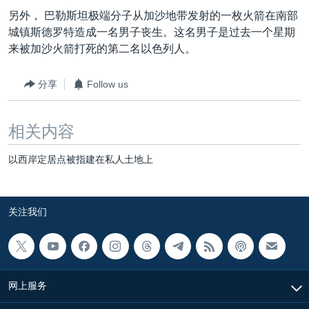
VOA视频
欧洲
科教·文娱·体健
白宫要闻
转
另外， 巴勒斯坦极端分子从加沙地带发射的一枚火箭在南部
到
VOA今日焦点
非洲
军事
国会报道
城镇斯德罗特造成一名男子丧生。这名男子是过去一个星期
检
来被加沙火箭打死的第二名以色列人。
中文广播
美洲
劳工
美中关系
索
全球议题
环境
美国建国250周年
分享
Follow us
关注我们
埃博拉疫情
相关内容
美国之音专访
重要讲话与声明
以西岸定居点被指建在私人土地上
台海两岸关系
其他语言网站
南中国海争端
关注我们
关注西藏
关注新疆
GEN Z 看美国
网上服务