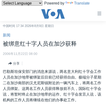
Powered by
Translate
无
障
碍
中国时间 17:34 2026年8月9日 星期日
主页
链
新闻
接
美国
被绑意红十字人员在加沙获释
跳
中国
转
2006年11月22日 08:00
台湾
到
分享
内
港澳
容
巴勒斯坦保安部门的消息来源说，两名意大利红十字会工作
国际
跳
人员在加沙地带被绑架后目前已经获得自由。极端分子星期
转
分类新闻
最新国际新闻
二在加沙南部的汉尤尼斯镇附近的一辆汽车上，将两名工作
到
人员绑架。这两名工作人员获得释放前不久，国际红十字会
美中关系
印太
经济·金融·贸易
导
说，将暂时终止在加沙地带的运作。红十字会发言人说，该
航
热点专题
中东
人权·法律·宗教
机构的工作人员将继续在他们的办事处工作。
跳