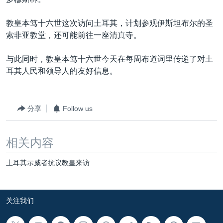
VOA视频
欧洲
科教·文娱·体健
白宫要闻
转
到
VOA今日焦点
非洲
军事
国会报道
教皇本笃十六世这次访问土耳其，计划参观伊斯坦布尔的圣
检
索非亚教堂，还可能前往一座清真寺。
中文广播
美洲
劳工
美中关系
索
全球议题
环境
美国建国250周年
与此同时，教皇本笃十六世今天在每周布道词里传递了对土
关注我们
耳其人民和领导人的友好信息。
埃博拉疫情
美国之音专访
分享
Follow us
重要讲话与声明
台海两岸关系
其他语言网站
相关内容
南中国海争端
土耳其示威者抗议教皇来访
关注西藏
关注新疆
关注我们
GEN Z 看美国