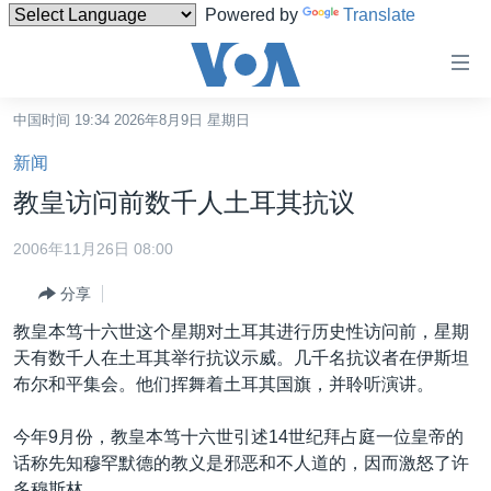
Powered by
Translate
无
障
碍
中国时间 19:34 2026年8月9日 星期日
主页
链
新闻
接
美国
教皇访问前数千人土耳其抗议
跳
中国
转
2006年11月26日 08:00
台湾
到
分享
内
港澳
容
教皇本笃十六世这个星期对土耳其进行历史性访问前，星期
国际
跳
天有数千人在土耳其举行抗议示威。几千名抗议者在伊斯坦
转
分类新闻
最新国际新闻
布尔和平集会。他们挥舞着土耳其国旗，并聆听演讲。
到
美中关系
印太
经济·金融·贸易
导
今年9月份，教皇本笃十六世引述14世纪拜占庭一位皇帝的
航
热点专题
中东
人权·法律·宗教
话称先知穆罕默德的教义是邪恶和不人道的，因而激怒了许
跳
多穆斯林。