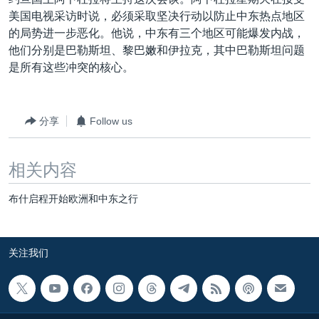
VOA视频
欧洲
科教·文娱·体健
白宫要闻
转
美国电视采访时说，必须采取坚决行动以防止中东热点地区
到
VOA今日焦点
非洲
军事
国会报道
的局势进一步恶化。他说，中东有三个地区可能爆发内战，
检
他们分别是巴勒斯坦、黎巴嫩和伊拉克，其中巴勒斯坦问题
中文广播
美洲
劳工
美中关系
索
是所有这些冲突的核心。
全球议题
环境
美国建国250周年
关注我们
埃博拉疫情
分享
Follow us
美国之音专访
重要讲话与声明
相关内容
台海两岸关系
其他语言网站
布什启程开始欧洲和中东之行
南中国海争端
关注西藏
关注我们
关注新疆
GEN Z 看美国