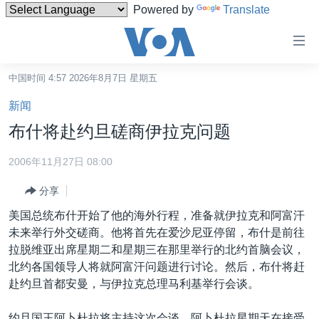
Powered by
Translate
无
障
碍
中国时间 4:57 2026年8月7日 星期五
主页
链
新闻
接
美国
布什将赴约旦磋商伊拉克问题
跳
中国
转
2006年11月27日 08:00
台湾
到
分享
内
港澳
容
美国总统布什开始了他的海外行程，准备就伊拉克和阿富汗
国际
跳
未来举行外交磋商。他将首先在爱沙尼亚停留，布什是前往
转
分类新闻
最新国际新闻
拉脱维亚出席星期二和星期三在那里举行的北约首脑会议，
到
北约各国领导人将就阿富汗问题进行讨论。然后，布什将赶
美中关系
印太
经济·金融·贸易
导
赴约旦首都安曼，与伊拉克总理马利基举行会谈。
航
热点专题
中东
人权·法律·宗教
跳
约旦国王阿卜杜拉将主持这次会谈。阿卜杜拉星期天在接受