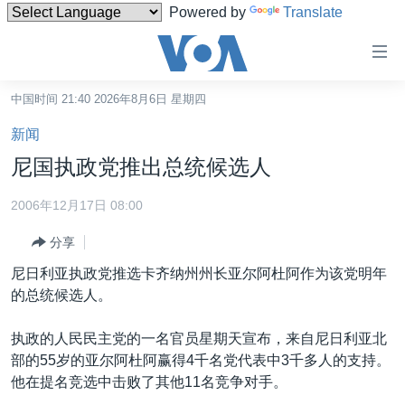
Powered by
Translate
无
障
碍
中国时间 21:40 2026年8月6日 星期四
主页
链
新闻
接
美国
尼国执政党推出总统候选人
跳
中国
转
2006年12月17日 08:00
台湾
到
分享
内
港澳
容
尼日利亚执政党推选卡齐纳州州长亚尔阿杜阿作为该党明年
国际
跳
的总统候选人。
转
分类新闻
最新国际新闻
到
执政的人民民主党的一名官员星期天宣布，来自尼日利亚北
美中关系
印太
经济·金融·贸易
导
部的55岁的亚尔阿杜阿赢得4千名党代表中3千多人的支持。
航
热点专题
中东
人权·法律·宗教
他在提名竞选中击败了其他11名竞争对手。
跳