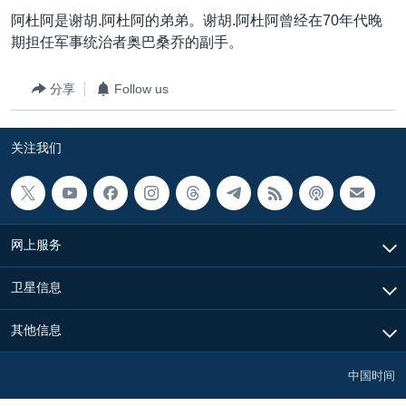
VOA视频
欧洲
科教·文娱·体健
白宫要闻
转
阿杜阿是谢胡.阿杜阿的弟弟。谢胡.阿杜阿曾经在70年代晚
到
VOA今日焦点
非洲
军事
国会报道
期担任军事统治者奥巴桑乔的副手。
检
中文广播
美洲
劳工
美中关系
索
分享
Follow us
全球议题
环境
美国建国250周年
关注我们
埃博拉疫情
关注我们
美国之音专访
重要讲话与声明
台海两岸关系
其他语言网站
网上服务
南中国海争端
卫星信息
关注西藏
其他信息
关注新疆
GEN Z 看美国
中国时间