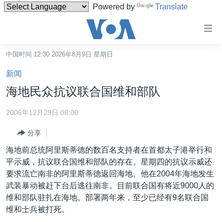
Powered by
Translate
无
障
碍
中国时间 12:30 2026年8月9日 星期日
主页
链
新闻
接
美国
海地民众抗议联合国维和部队
跳
中国
转
2006年12月29日 08:00
台湾
到
分享
内
港澳
容
海地前总统阿里斯蒂德的数百名支持者在首都太子港举行和
国际
跳
平示威，抗议联合国维和部队的存在。星期四的抗议示威还
转
分类新闻
最新国际新闻
要求流亡南非的阿里斯蒂德返回海地。他在2004年海地发生
到
武装暴动被赶下台后逃往南非。目前联合国有将近9000人的
美中关系
印太
经济·金融·贸易
导
维和部队驻扎在海地。部署两年来，至少已经有9名联合国
航
热点专题
中东
人权·法律·宗教
维和士兵被打死。
跳