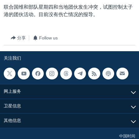
VOA视频
欧洲
科教·文娱·体健
白宫要闻
转
联合国维和部队星期四和当地团伙发生冲突，试图控制太子
到
VOA今日焦点
非洲
军事
国会报道
港的团伙活动。目前没有伤亡情况的报导。
检
中文广播
美洲
劳工
美中关系
索
全球议题
环境
美国建国250周年
分享
Follow us
关注我们
埃博拉疫情
关注我们
美国之音专访
重要讲话与声明
台海两岸关系
其他语言网站
网上服务
南中国海争端
关注西藏
卫星信息
关注新疆
其他信息
GEN Z 看美国
中国时间