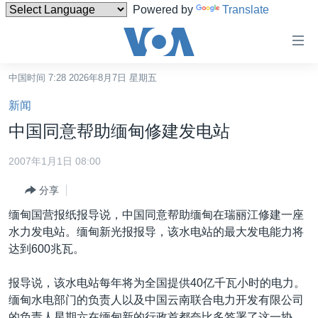
Powered by
Translate
无
障
碍
中国时间 7:28 2026年8月7日 星期五
主页
链
新闻
接
美国
中国同意帮助缅甸修建发电站
跳
中国
转
2007年1月1日 08:00
台湾
到
分享
内
港澳
容
缅甸国营报纸报导说，中国同意帮助缅甸在瑞丽江修建一座
国际
跳
水力发电站。缅甸新光报报导，该水电站的最大发电能力将
转
分类新闻
最新国际新闻
达到600兆瓦。
到
美中关系
印太
经济·金融·贸易
导
报导说，该水电站每年将为全国提供40亿千瓦小时的电力。
航
热点专题
中东
人权·法律·宗教
缅甸水电部门的负责人以及中国云南联合电力开发有限公司
跳
的负责人星期六在缅甸新的行政首都奈比多签署了这一协