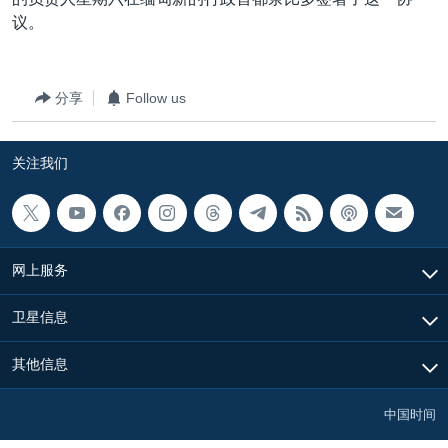
VOA视频
欧洲
科教·文娱·体健
白宫要闻
转
议。
到
VOA今日焦点
非洲
军事
国会报道
检
中文广播
美洲
劳工
美中关系
索
分享
Follow us
全球议题
环境
美国建国250周年
关注我们
埃博拉疫情
关注我们
美国之音专访
重要讲话与声明
台海两岸关系
其他语言网站
网上服务
南中国海争端
卫星信息
关注西藏
其他信息
关注新疆
GEN Z 看美国
中国时间