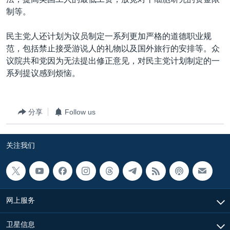
VOA视频
欧洲
科教·文娱·体健
白宫要闻
转
制等。
到
VOA今日焦点
非洲
军事
国会报道
检
民主党人还计划为议员制定一系列更加严格的道德职业规
中文广播
美洲
劳工
美中关系
索
范，包括禁止接受游说人的礼物以及国外旅行的安排等。众
全球议题
环境
美国建国250周年
议院共和党因为无法提出修正意见，对民主党计划制定的一
关注我们
系列提议感到烦恼。
埃博拉疫情
美国之音专访
分享
Follow us
重要讲话与声明
台海两岸关系
其他语言网站
关注我们
南中国海争端
关注西藏
关注新疆
网上服务
GEN Z 看美国
卫星信息