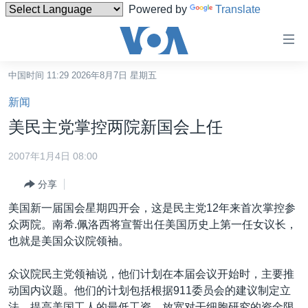
Powered by
Translate
无
障
碍
中国时间 11:29 2026年8月7日 星期五
主页
链
新闻
接
美国
美民主党掌控两院新国会上任
跳
中国
转
2007年1月4日 08:00
台湾
到
分享
内
港澳
容
美国新一届国会星期四开会，这是民主党12年来首次掌控参
国际
跳
众两院。南希.佩洛西将宣誓出任美国历史上第一任女议长，
转
分类新闻
最新国际新闻
也就是美国众议院领袖。
到
美中关系
印太
经济·金融·贸易
导
众议院民主党领袖说，他们计划在本届会议开始时，主要推
航
热点专题
中东
人权·法律·宗教
动国内议题。他们的计划包括根据911委员会的建议制定立
跳
法，提高美国工人的最低工资，放宽对干细胞研究的资金限