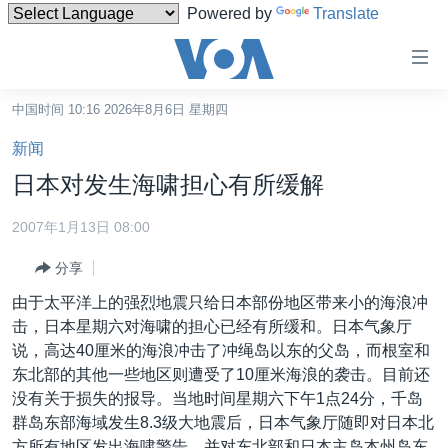
Powered by
Translate
无
障
碍
中国时间 10:16 2026年8月6日 星期四
主页
链
新闻
接
美国
日本对发生海啸担心有所缓解
跳
中国
转
2007年1月13日 08:00
台湾
到
分享
内
港澳
容
由于太平洋上的强烈地震只给日本部份地区带来小的海浪冲
国际
跳
击，日本星期六对海啸的担心已经有所缓和。日本气象厅
转
分类新闻
最新国际新闻
说，高达40厘米的海浪冲击了冲绳岛以东的父岛，而根室和
到
东北部的其他一些地区则遭受了10厘米海浪的袭击。目前还
美中关系
印太
经济·金融·贸易
导
没有关于损失的报导。当地时间星期六下午1点24分，千岛
航
热点专题
中东
人权·法律·宗教
群岛东部海域发生8.3级大地震后，日本气象厅随即对日本北
跳
方所有地区发出海啸警告，并对东北部和日本主岛本州岛东