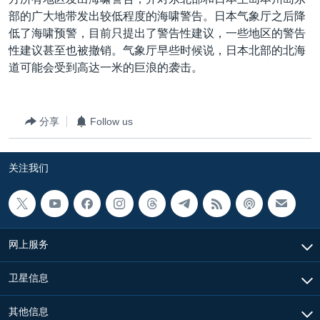
VOA视频
欧洲
科教·文娱·体健
白宫要闻
转
部的广大地带发出较低程度的海啸警告。日本气象厅之后降
到
VOA今日焦点
非洲
军事
国会报道
低了海啸预警，目前只提出了警告性建议，一些地区的警告
检
性建议甚至也被撤销。气象厅早些时候说，日本北部的北海
中文广播
美洲
劳工
美中关系
索
道可能会受到高达一米的巨浪的袭击。
全球议题
环境
美国建国250周年
关注我们
埃博拉疫情
分享
Follow us
美国之音专访
重要讲话与声明
关注我们
台海两岸关系
其他语言网站
南中国海争端
关注西藏
网上服务
关注新疆
卫星信息
GEN Z 看美国
其他信息