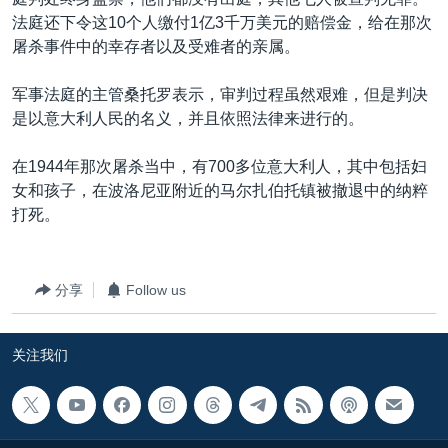
VOA视频
欧洲
科教·文娱·体健
白宫要闻
转
法庭还下令这10个人缴付1亿3千万美元的赔偿金，给在那次
到
VOA今日焦点
非洲
军事
国会报道
屠杀事件中的幸存者以及受难者的亲属。
检
中文广播
美洲
劳工
美中关系
索
军事法庭的主管桑托罗表示，审判过程虽然艰难，但是判决
全球议题
环境
美国建国250周年
是以意大利人民的名义，并且依照法律来进行的。
关注我们
埃博拉疫情
在1944年那次屠杀当中，有700多位意大利人，其中包括妇
美国之音专访
女和孩子，在波洛尼亚附近的马尔扎伯托镇被撤退中的纳粹
打死。
重要讲话与声明
台海两岸关系
其他语言网站
分享
Follow us
南中国海争端
关注西藏
关注我们
关注新疆
GEN Z 看美国