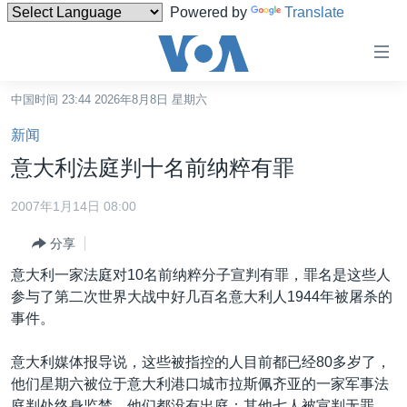
Powered by
Translate
无
障
碍
中国时间 23:44 2026年8月8日 星期六
主页
链
新闻
接
美国
意大利法庭判十名前纳粹有罪
跳
中国
转
2007年1月14日 08:00
台湾
到
分享
内
港澳
容
意大利一家法庭对10名前纳粹分子宣判有罪，罪名是这些人
国际
跳
参与了第二次世界大战中好几百名意大利人1944年被屠杀的
转
分类新闻
最新国际新闻
事件。
到
美中关系
印太
经济·金融·贸易
导
意大利媒体报导说，这些被指控的人目前都已经80多岁了，
航
热点专题
中东
人权·法律·宗教
他们星期六被位于意大利港口城市拉斯佩齐亚的一家军事法
跳
庭判处终身监禁，他们都没有出庭；其他七人被宣判无罪。