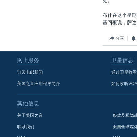
见。
转
VOA今日焦点
非洲
军事
国会报道
到
布什在这个星期
检
中文广播
美洲
劳工
美中关系
基回覆说，萨达
索
全球议题
环境
美国建国250周年
分享
埃博拉疫情
美国之音专访
网上服务
卫星信息
重要讲话与声明
订阅电邮新闻
通过卫星收看
台海两岸关系
美国之音应用程序简介
如何收听VO
南中国海争端
关注西藏
其他信息
关注新疆
关于美国之音
条款及私隐
GEN Z 看美国
联系我们
美国全球媒