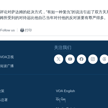
评论对萨达姆的处决方式，“有如一种复仇”的说法引起了双方关
姆所受到的对待远比他自己当年对付他的反对派要有尊严得多。
Follow us
打印
关注我们
VOA卫视
A短波广播
政策
VOA English
体总署
བོད་ཡིག