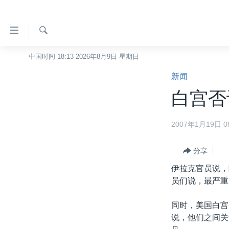
无
障
碍
检
中国时间 18:13 2026年8月9日 星期日
主页
索
链
新闻
美国
接
白宫否
中国
跳
转
台湾
2007年1月19日 08
到
港澳
内
容
分享
国际
跳
伊拉克官员说，
分类新闻
最新国际新闻
转
员们说，最严重
到
美中关系
印太
经济·金融·贸易
导
同时，美国白宫
热点专题
中东
人权·法律·宗教
航
说，他们之间关
跳
VOA视频
欧洲
科教·文娱·体健
白宫要闻