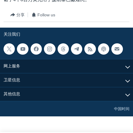
VOA视频
欧洲
科教·文娱·体健
白宫要闻
转
到
VOA今日焦点
非洲
军事
国会报道
分享
Follow us
检
中文广播
美洲
劳工
美中关系
索
关注我们
全球议题
环境
美国建国250周年
关注我们
埃博拉疫情
美国之音专访
网上服务
重要讲话与声明
台海两岸关系
其他语言网站
卫星信息
南中国海争端
其他信息
关注西藏
关注新疆
中国时间
GEN Z 看美国