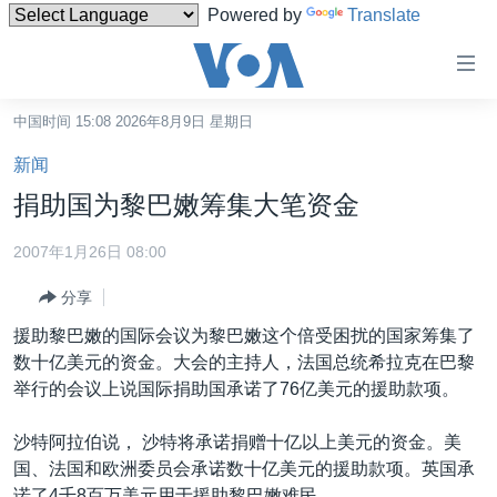
Powered by
Translate
无
障
碍
中国时间 15:08 2026年8月9日 星期日
主页
链
新闻
接
美国
捐助国为黎巴嫩筹集大笔资金
跳
中国
转
2007年1月26日 08:00
台湾
到
分享
内
港澳
容
援助黎巴嫩的国际会议为黎巴嫩这个倍受困扰的国家筹集了
国际
跳
数十亿美元的资金。大会的主持人，法国总统希拉克在巴黎
转
分类新闻
最新国际新闻
举行的会议上说国际捐助国承诺了76亿美元的援助款项。
到
美中关系
印太
经济·金融·贸易
导
沙特阿拉伯说， 沙特将承诺捐赠十亿以上美元的资金。美
航
热点专题
中东
人权·法律·宗教
国、法国和欧洲委员会承诺数十亿美元的援助款项。英国承
跳
诺了4千8百万美元用于援助黎巴嫩难民。