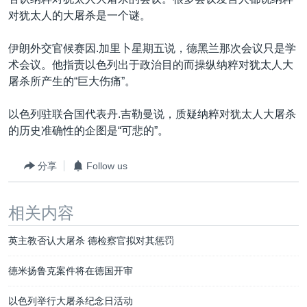
VOA视频
欧洲
科教·文娱·体健
白宫要闻
转
对犹太人的大屠杀是一个谜。
到
VOA今日焦点
非洲
军事
国会报道
检
伊朗外交官候赛因.加里卜星期五说，德黑兰那次会议只是学
中文广播
美洲
劳工
美中关系
索
术会议。他指责以色列出于政治目的而操纵纳粹对犹太人大
全球议题
环境
美国建国250周年
屠杀所产生的“巨大伤痛”。
关注我们
埃博拉疫情
以色列驻联合国代表丹.吉勒曼说，质疑纳粹对犹太人大屠杀
美国之音专访
的历史准确性的企图是“可悲的”。
重要讲话与声明
分享
Follow us
台海两岸关系
其他语言网站
南中国海争端
相关内容
关注西藏
英主教否认大屠杀 德检察官拟对其惩罚
关注新疆
德米扬鲁克案件将在德国开审
GEN Z 看美国
以色列举行大屠杀纪念日活动