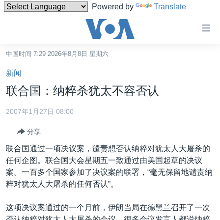
Powered by
Translate
无
障
碍
中国时间 7:29 2026年8月8日 星期六
主页
链
新闻
接
美国
联合国：纳粹杀犹太不容否认
跳
中国
转
2007年1月27日 08:00
台湾
到
分享
内
港澳
容
联合国通过一项决议案，谴责想否认纳粹对犹太人大屠杀的
国际
跳
任何企图。联合国大会星期五一致通过由美国起草的决议
转
分类新闻
最新国际新闻
案。一百多个国家参加了决议案的联署，“毫无保留地谴责纳
到
粹对犹太人大屠杀的任何否认”。
美中关系
印太
经济·金融·贸易
导
航
热点专题
中东
人权·法律·宗教
这项决议案通过的一个月前，伊朗当局在德黑兰召开了一次
跳
否认纳粹对犹太人大屠杀的会议。很多会议发言人都说纳粹