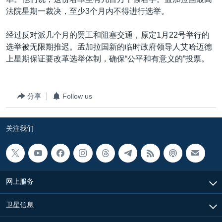
VOA视频
欧洲
科教·文娱·体健
白宫要闻
转
法院星期一裁决，至少3个月内不得进行选举。
到
VOA今日焦点
非洲
军事
国会报道
检
经过反对派几个月的罢工和阻塞交通，原定1月22号举行的
中文广播
美洲
劳工
美中关系
索
选举被无限期推迟。孟加拉国新的临时政府领导人艾哈迈德
全球议题
环境
美国建国250周年
上星期保证要改革选举体制，确保“公平和有意义的”投票。
关注我们
埃博拉疫情
美国之音专访
分享
Follow us
重要讲话与声明
关注我们
台海两岸关系
其他语言网站
南中国海争端
关注西藏
网上服务
关注新疆
GEN Z 看美国
卫星信息