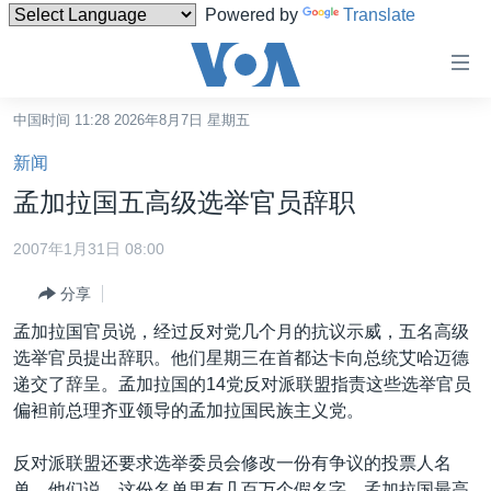
Powered by
Translate
无
障
碍
中国时间 11:28 2026年8月7日 星期五
主页
链
新闻
接
美国
孟加拉国五高级选举官员辞职
跳
中国
转
2007年1月31日 08:00
台湾
到
分享
内
港澳
容
孟加拉国官员说，经过反对党几个月的抗议示威，五名高级
国际
跳
选举官员提出辞职。他们星期三在首都达卡向总统艾哈迈德
转
分类新闻
最新国际新闻
递交了辞呈。孟加拉国的14党反对派联盟指责这些选举官员
到
偏袒前总理齐亚领导的孟加拉国民族主义党。
美中关系
印太
经济·金融·贸易
导
航
热点专题
中东
人权·法律·宗教
反对派联盟还要求选举委员会修改一份有争议的投票人名
跳
单。他们说，这份名单里有几百万个假名字。孟加拉国最高