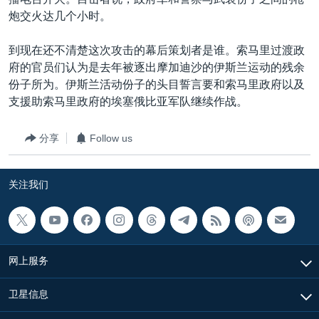
VOA视频
欧洲
科教·文娱·体健
白宫要闻
转
炮交火达几个小时。
到
VOA今日焦点
非洲
军事
国会报道
检
到现在还不清楚这次攻击的幕后策划者是谁。索马里过渡政
中文广播
美洲
劳工
美中关系
索
府的官员们认为是去年被逐出摩加迪沙的伊斯兰运动的残余
全球议题
环境
美国建国250周年
份子所为。伊斯兰活动份子的头目誓言要和索马里政府以及
关注我们
支援助索马里政府的埃塞俄比亚军队继续作战。
埃博拉疫情
美国之音专访
分享
Follow us
重要讲话与声明
关注我们
台海两岸关系
其他语言网站
南中国海争端
关注西藏
网上服务
关注新疆
GEN Z 看美国
卫星信息