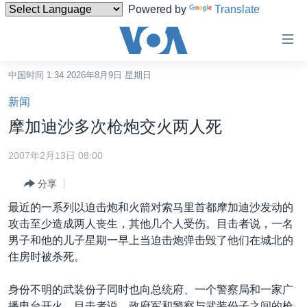
Powered by
Translate
无
障
碍
中国时间 1:34 2026年8月9日 星期日
主页
链
新闻
接
美国
摩加迪沙多次枪炮交火两人死
跳
中国
转
2007年2月13日 08:00
台湾
到
分享
内
港澳
容
最近的一系列以迫击炮和火箭对索马里首都摩加迪沙发动的
国际
跳
攻击至少造成两人丧生，其他几个人受伤。目击者说，一名
转
分类新闻
最新国际新闻
男子和他的儿子星期一早上当迫击炮弹击毁了他们在城北的
到
住房时被杀死。
美中关系
印太
经济·金融·贸易
导
航
热点专题
中东
人权·法律·宗教
身份不明的武装份子同时也向总统府、一个警察局和一家广
跳
播电台开火。目击者说，政府军和警察与武装份子之间的枪