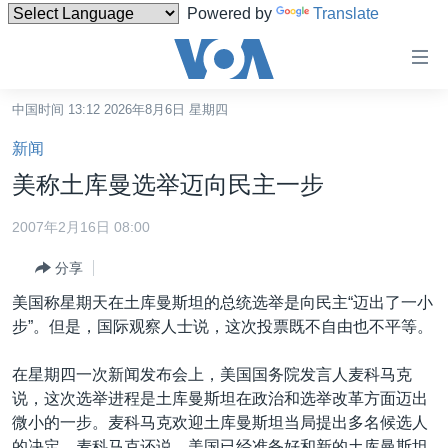
Powered by
Translate
无
障
碍
中国时间 13:12 2026年8月6日 星期四
主页
链
新闻
接
美国
美称土库曼选举迈向民主一步
跳
中国
转
2007年2月16日 08:00
台湾
到
分享
内
港澳
容
美国称星期天在土库曼斯坦的总统选举是向民主“迈出了一小
国际
跳
步”。但是，国际观察人士说，这次投票既不自由也不平等。
转
分类新闻
最新国际新闻
到
在星期四一次新闻发布会上，美国国务院发言人麦科马克
美中关系
印太
经济·金融·贸易
导
说，这次选举进程是土库曼斯坦在政治和选举改革方面迈出
航
热点专题
中东
人权·法律·宗教
微小的一步。麦科马克欢迎土库曼斯坦当局提出多名候选人
跳
的决定。麦科马克还说，美国已经准备好和新的土库曼斯坦