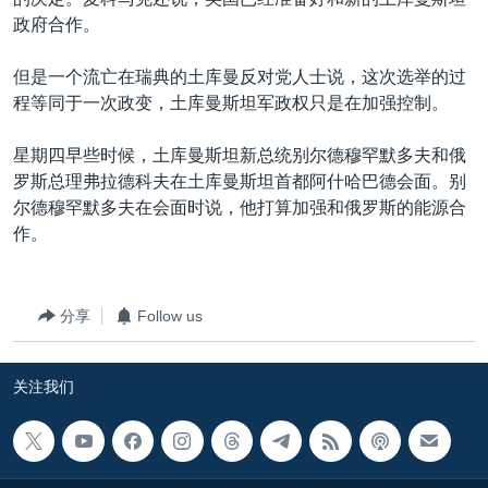
VOA视频
欧洲
科教·文娱·体健
白宫要闻
转
政府合作。
到
VOA今日焦点
非洲
军事
国会报道
检
但是一个流亡在瑞典的土库曼反对党人士说，这次选举的过
中文广播
美洲
劳工
美中关系
索
程等同于一次政变，土库曼斯坦军政权只是在加强控制。
全球议题
环境
美国建国250周年
关注我们
星期四早些时候，土库曼斯坦新总统别尔德穆罕默多夫和俄
埃博拉疫情
罗斯总理弗拉德科夫在土库曼斯坦首都阿什哈巴德会面。别
美国之音专访
尔德穆罕默多夫在会面时说，他打算加强和俄罗斯的能源合
作。
重要讲话与声明
台海两岸关系
其他语言网站
分享
Follow us
南中国海争端
关注西藏
关注我们
关注新疆
GEN Z 看美国