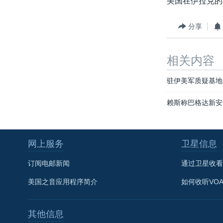
美国在伊拉克的
转
VOA今日焦点
非洲
军事
国会报道
到
分享
检
中文广播
美洲
劳工
美中关系
索
全球议题
环境
美国建国250周年
相关内容
埃博拉疫情
驻伊美军质疑基地
美国之音专访
赖斯称巴格达新安
重要讲话与声明
台海两岸关系
南中国海争端
网上服务
卫星信息
关注西藏
订阅电邮新闻
通过卫星收看
关注新疆
美国之音应用程序简介
如何收听VO
GEN Z 看美国
其他信息