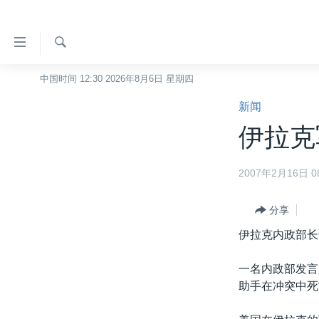
无
障
碍
检
中国时间 12:30 2026年8月6日 星期四
主页
索
链
新闻
美国
接
伊拉克
中国
跳
转
台湾
2007年2月16日 08
到
港澳
内
容
分享
国际
跳
伊拉克内政部长
分类新闻
最新国际新闻
转
到
美中关系
印太
经济·金融·贸易
一名内政部发言
导
助手在冲突中死
热点专题
中东
人权·法律·宗教
航
跳
VOA视频
欧洲
科教·文娱·体健
白宫要闻