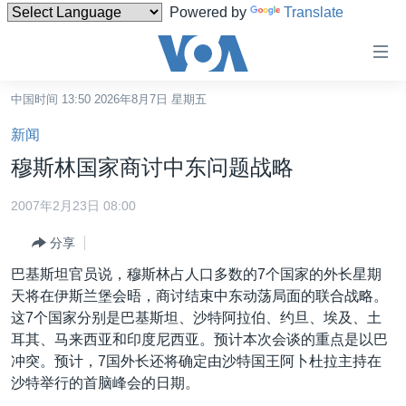
Powered by
Translate
无
障
碍
中国时间 13:50 2026年8月7日 星期五
主页
链
新闻
接
美国
穆斯林国家商讨中东问题战略
跳
中国
转
2007年2月23日 08:00
台湾
到
分享
内
港澳
容
巴基斯坦官员说，穆斯林占人口多数的7个国家的外长星期
国际
跳
天将在伊斯兰堡会晤，商讨结束中东动荡局面的联合战略。
转
分类新闻
最新国际新闻
这7个国家分别是巴基斯坦、沙特阿拉伯、约旦、埃及、土
到
耳其、马来西亚和印度尼西亚。预计本次会谈的重点是以巴
美中关系
印太
经济·金融·贸易
导
冲突。预计，7国外长还将确定由沙特国王阿卜杜拉主持在
航
热点专题
中东
人权·法律·宗教
沙特举行的首脑峰会的日期。
跳