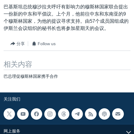
VOA视频
欧洲
科教·文娱·体健
白宫要闻
转
巴基斯坦总统穆沙拉夫呼吁有影响力的穆斯林国家联合提出
到
VOA今日焦点
非洲
军事
国会报道
一份新的中东和平倡议。上个月，他前往中东和东南亚的9
检
个穆斯林国家，为他的提议寻求支持。由57个成员国组成的
中文广播
美洲
劳工
美中关系
索
伊斯兰会议组织的秘书长也将参加星期天的会议。
全球议题
环境
美国建国250周年
关注我们
分享
Follow us
埃博拉疫情
美国之音专访
相关内容
重要讲话与声明
巴总理促穆斯林国家携手合作
台海两岸关系
其他语言网站
南中国海争端
关注我们
关注西藏
关注新疆
GEN Z 看美国
网上服务