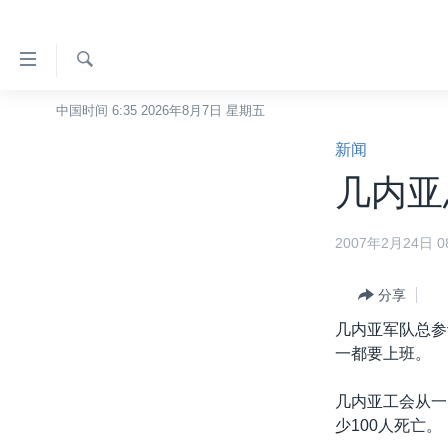
无
障
碍
检
中国时间 6:35 2026年8月7日 星期五
主页
索
链
新闻
美国
接
几内亚
中国
跳
转
台湾
2007年2月24日 08
到
港澳
内
容
分享
国际
跳
几内亚军队总参
分类新闻
最新国际新闻
转
一都要上班。
到
美中关系
印太
经济·金融·贸易
导
几内亚工会从一
热点专题
中东
人权·法律·宗教
航
少100人死亡。
跳
VOA视频
欧洲
科教·文娱·体健
白宫要闻