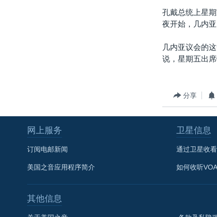
转
孔戴总统上星期
VOA今日焦点
非洲
军事
国会报道
到
夜开始，几内亚
检
中文广播
美洲
劳工
美中关系
索
几内亚议会的这
全球议题
环境
美国建国250周年
说，星期五出席
埃博拉疫情
美国之音专访
分享
重要讲话与声明
台海两岸关系
网上服务
卫星信息
南中国海争端
订阅电邮新闻
通过卫星收看
关注西藏
美国之音应用程序简介
如何收听VO
关注新疆
GEN Z 看美国
其他信息