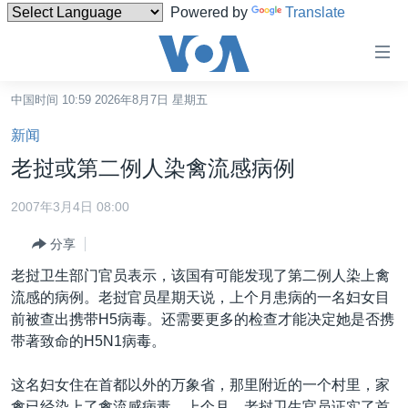
Powered by
Translate
无
障
碍
中国时间 10:59 2026年8月7日 星期五
主页
链
新闻
接
美国
老挝或第二例人染禽流感病例
跳
中国
转
2007年3月4日 08:00
台湾
到
分享
内
港澳
容
老挝卫生部门官员表示，该国有可能发现了第二例人染上禽
国际
跳
流感的病例。老挝官员星期天说，上个月患病的一名妇女目
转
分类新闻
最新国际新闻
前被查出携带H5病毒。还需要更多的检查才能决定她是否携
到
带著致命的H5N1病毒。
美中关系
印太
经济·金融·贸易
导
航
热点专题
中东
人权·法律·宗教
这名妇女住在首都以外的万象省，那里附近的一个村里，家
跳
禽已经染上了禽流感病毒。上个月，老挝卫生官员证实了首