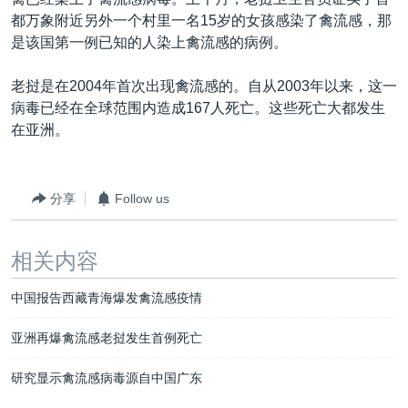
VOA视频
欧洲
科教·文娱·体健
白宫要闻
转
都万象附近另外一个村里一名15岁的女孩感染了禽流感，那
到
VOA今日焦点
非洲
军事
国会报道
是该国第一例已知的人染上禽流感的病例。
检
中文广播
美洲
劳工
美中关系
索
老挝是在2004年首次出现禽流感的。自从2003年以来，这一
全球议题
环境
美国建国250周年
病毒已经在全球范围内造成167人死亡。这些死亡大都发生
关注我们
在亚洲。
埃博拉疫情
美国之音专访
分享
Follow us
重要讲话与声明
台海两岸关系
其他语言网站
相关内容
南中国海争端
中国报告西藏青海爆发禽流感疫情
关注西藏
关注新疆
亚洲再爆禽流感老挝发生首例死亡
GEN Z 看美国
研究显示禽流感病毒源自中国广东