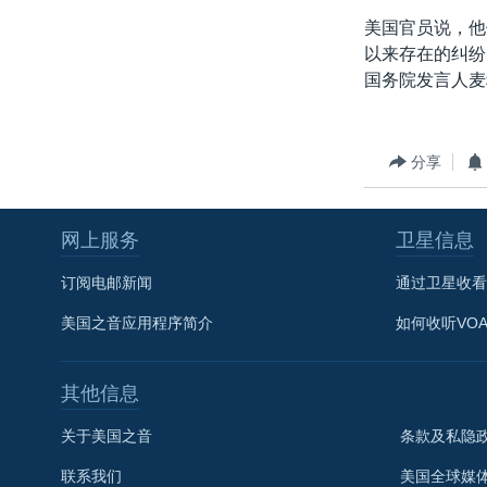
转
美国官员说，他
VOA今日焦点
非洲
军事
国会报道
到
以来存在的纠纷
检
中文广播
美洲
劳工
美中关系
国务院发言人麦
索
全球议题
环境
美国建国250周年
埃博拉疫情
分享
美国之音专访
重要讲话与声明
网上服务
卫星信息
台海两岸关系
订阅电邮新闻
通过卫星收看
南中国海争端
美国之音应用程序简介
如何收听VO
关注西藏
关注新疆
其他信息
GEN Z 看美国
关于美国之音
条款及私隐
联系我们
美国全球媒