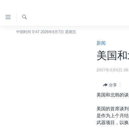
无
障
碍
检
中国时间 0:47 2026年8月7日 星期五
主页
索
链
新闻
美国
接
美国和
中国
跳
转
台湾
2007年3月6日 08:
到
港澳
内
容
分享
国际
跳
美国和北韩的谈
分类新闻
最新国际新闻
转
到
美中关系
印太
经济·金融·贸易
美国的首席谈判
导
是作为上个月结
热点专题
中东
人权·法律·宗教
航
武器项目，以换
跳
VOA视频
欧洲
科教·文娱·体健
白宫要闻