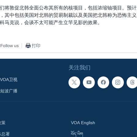
们将敦促北韩全面公布其所有的核项目，包括浓缩铀项目。预计
，其中包括美国对北韩的贸易制裁以及美国把北韩称为恐怖主义
科马克说，会谈不太可能产生立竿见影的效果。
Follow us
打印
关注我们
VOA卫视
A短波广播
政策
VOA English
体总署
བོད་ཡིག