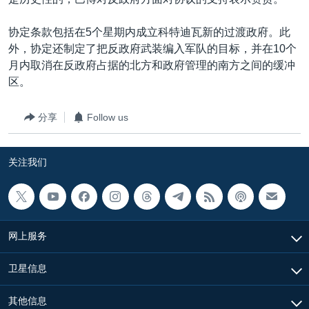
VOA视频
欧洲
科教·文娱·体健
白宫要闻
转
到
VOA今日焦点
非洲
军事
国会报道
协定条款包括在5个星期内成立科特迪瓦新的过渡政府。此
检
外，协定还制定了把反政府武装编入军队的目标，并在10个
中文广播
美洲
劳工
美中关系
索
月内取消在反政府占据的北方和政府管理的南方之间的缓冲
全球议题
环境
美国建国250周年
区。
关注我们
埃博拉疫情
分享
Follow us
美国之音专访
重要讲话与声明
关注我们
台海两岸关系
其他语言网站
南中国海争端
关注西藏
网上服务
关注新疆
卫星信息
GEN Z 看美国
其他信息