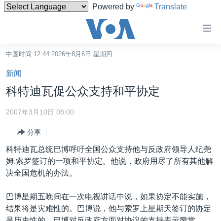
Powered by
Translate
无
障
碍
中国时间 12:44 2026年8月6日 星期四
主页
链
新闻
接
美国
科特迪瓦促公众支持和平协定
跳
中国
转
2007年3月10日 08:00
台湾
到
分享
内
港澳
容
科特迪瓦总统巴博呼吁全国公众支持他与反政府领导人纪尧
国际
跳
姆.索罗签订的一项和平协定。他说，政府用尽了所有其他解
转
分类新闻
最新国际新闻
决全国危机的办法。
到
美中关系
印太
经济·金融·贸易
导
巴博星期五晚间在一次电视讲话中说，如果协定不能实施，
航
热点专题
中东
人权·法律·宗教
结果将是灾难性的。巴博说，他与索罗上星期天签订的协定
跳
是历史性的，巴博对反政府方面对协议的支持表示赞赏。