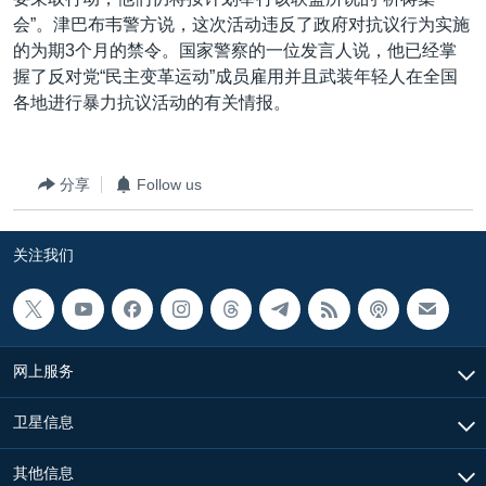
VOA视频
欧洲
科教·文娱·体健
白宫要闻
转
会”。津巴布韦警方说，这次活动违反了政府对抗议行为实施
到
VOA今日焦点
非洲
军事
国会报道
的为期3个月的禁令。国家警察的一位发言人说，他已经掌
检
握了反对党“民主变革运动”成员雇用并且武装年轻人在全国
中文广播
美洲
劳工
美中关系
索
各地进行暴力抗议活动的有关情报。
全球议题
环境
美国建国250周年
关注我们
埃博拉疫情
分享
Follow us
美国之音专访
重要讲话与声明
关注我们
台海两岸关系
其他语言网站
南中国海争端
关注西藏
网上服务
关注新疆
卫星信息
GEN Z 看美国
其他信息