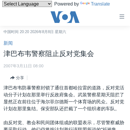
Powered by
Translate
无
障
碍
中国时间 20:20 2026年8月8日 星期六
主页
链
新闻
接
美国
津巴布韦警察阻止反对党集会
跳
中国
转
2007年3月11日 08:00
台湾
到
分享
内
港澳
容
津巴布韦防暴警察封锁了通往首都哈拉雷的道路，反对党活
国际
跳
动分子计划在那里举行反政府集会。武装警察星期天阻拦了
转
分类新闻
最新国际新闻
显然正在前往位于海尔菲尔德斯一个体育场的民众。反对党
到
计划在那里集结。保安部队还拦截了一个组织者的车队。
美中关系
印太
经济·金融·贸易
导
航
热点专题
中东
人权·法律·宗教
由反对党、教会和民间团体组成的联盟表示，尽管警察威胁
跳
要采取行动，他们仍将按计划举行该联盟所说的“祈祷集