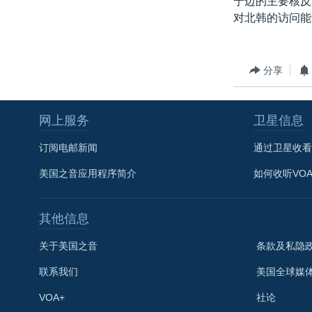
宁边的主要核反
转
对北韩的访问能
VOA今日焦点
非洲
军事
国会报道
到
检
中文广播
美洲
劳工
美中关系
索
全球议题
环境
美国建国250周年
分享
埃博拉疫情
网上服务
卫星信息
美国之音专访
重要讲话与声明
订阅电邮新闻
通过卫星收看
台海两岸关系
美国之音应用程序简介
如何收听VO
南中国海争端
其他信息
关注西藏
关注新疆
关于美国之音
条款及私隐
GEN Z 看美国
联系我们
美国全球媒
VOA+
社论