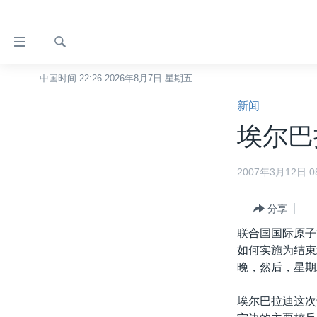
无
障
碍
检
中国时间 22:26 2026年8月7日 星期五
主页
索
链
新闻
美国
接
埃尔巴
中国
跳
转
台湾
2007年3月12日 08
到
港澳
内
容
分享
国际
跳
联合国国际原子
分类新闻
最新国际新闻
转
如何实施为结束
到
美中关系
印太
经济·金融·贸易
晚，然后，星期
导
热点专题
中东
人权·法律·宗教
航
埃尔巴拉迪这次
跳
VOA视频
欧洲
科教·文娱·体健
白宫要闻