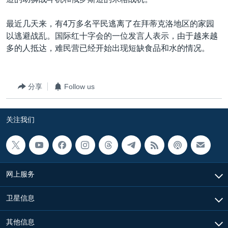
VOA视频
欧洲
科教·文娱·体健
白宫要闻
转
到
VOA今日焦点
非洲
军事
国会报道
最近几天来，有4万多名平民逃离了在拜蒂克洛地区的家园
检
以逃避战乱。国际红十字会的一位发言人表示，由于越来越
中文广播
美洲
劳工
美中关系
索
多的人抵达，难民营已经开始出现短缺食品和水的情况。
全球议题
环境
美国建国250周年
关注我们
埃博拉疫情
分享
Follow us
美国之音专访
重要讲话与声明
关注我们
台海两岸关系
其他语言网站
南中国海争端
关注西藏
网上服务
关注新疆
卫星信息
GEN Z 看美国
其他信息