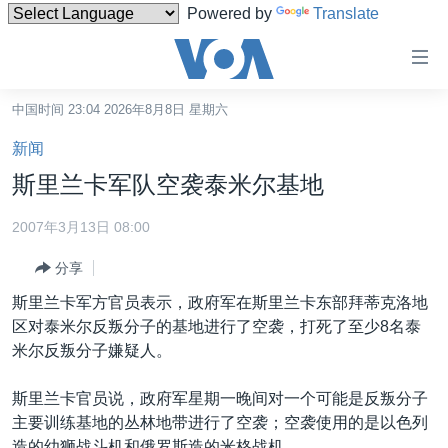
Powered by
Translate
无
障
碍
中国时间 23:04 2026年8月8日 星期六
主页
链
新闻
接
美国
斯里兰卡军队空袭泰米尔基地
跳
中国
转
2007年3月13日 08:00
台湾
到
分享
内
港澳
容
斯里兰卡军方官员表示，政府军在斯里兰卡东部拜蒂克洛地
国际
跳
区对泰米尔反叛分子的基地进行了空袭，打死了至少8名泰
转
分类新闻
最新国际新闻
米尔反叛分子嫌疑人。
到
美中关系
印太
经济·金融·贸易
导
斯里兰卡官员说，政府军星期一晚间对一个可能是反叛分子
航
热点专题
中东
人权·法律·宗教
主要训练基地的丛林地带进行了空袭；空袭使用的是以色列
跳
造的幼狮战斗机和俄罗斯造的米格战机。