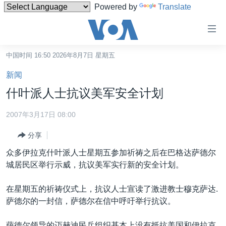
Powered by
Translate
无
障
碍
中国时间 16:50 2026年8月7日 星期五
主页
链
新闻
接
美国
什叶派人士抗议美军安全计划
跳
中国
转
2007年3月17日 08:00
台湾
到
分享
内
港澳
容
众多伊拉克什叶派人士星期五参加祈祷之后在巴格达萨德尔
国际
跳
城居民区举行示威，抗议美军实行新的安全计划。
转
分类新闻
最新国际新闻
到
在星期五的祈祷仪式上，抗议人士宣读了激进教士穆克萨达.
美中关系
印太
经济·金融·贸易
导
萨德尔的一封信，萨德尔在信中呼吁举行抗议。
航
热点专题
中东
人权·法律·宗教
跳
萨德尔领导的迈赫迪民兵组织基本上没有抵抗美国和伊拉克