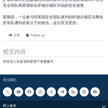
VOA视频
欧洲
科教·文娱·体健
白宫要闻
转
安全部队两星期前在萨德尔城区开始的安全巡查。
到
VOA今日焦点
非洲
军事
国会报道
检
星期四，一位参与同美国安全部队谈判的萨德尔城官员乘坐
中文广播
美洲
劳工
美中关系
索
的车队遭到武装分子的枪击，这位官员受伤。
全球议题
环境
美国建国250周年
关注我们
分享
Follow us
埃博拉疫情
美国之音专访
相关内容
重要讲话与声明
伊拉克三百多居民受害于有毒氯气
台海两岸关系
其他语言网站
南中国海争端
关注我们
关注西藏
关注新疆
GEN Z 看美国
网上服务