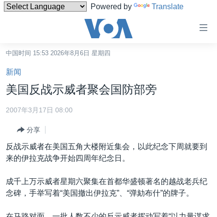
Powered by
Translate
无
障
碍
中国时间 15:53 2026年8月6日 星期四
主页
链
新闻
接
美国
美国反战示威者聚会国防部旁
跳
中国
转
2007年3月17日 08:00
台湾
到
分享
内
港澳
容
反战示威者在美国五角大楼附近集会，以此纪念下周就要到
国际
跳
来的伊拉克战争开始四周年纪念日。
转
分类新闻
最新国际新闻
到
成千上万示威者星期六聚集在首都华盛顿著名的越战老兵纪
美中关系
印太
经济·金融·贸易
导
念碑，手举写着“美国撤出伊拉克”、“弹劾布什”的牌子。
航
热点专题
中东
人权·法律·宗教
跳
在马路对面，一批人数不少的反示威者挥动写着“以力量谋求