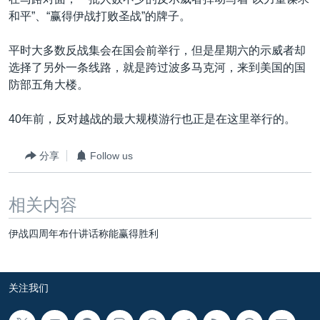
VOA视频
欧洲
科教·文娱·体健
白宫要闻
转
和平”、“赢得伊战打败圣战”的牌子。
到
VOA今日焦点
非洲
军事
国会报道
检
平时大多数反战集会在国会前举行，但是星期六的示威者却
中文广播
美洲
劳工
美中关系
索
选择了另外一条线路，就是跨过波多马克河，来到美国的国
全球议题
环境
美国建国250周年
防部五角大楼。
关注我们
埃博拉疫情
40年前，反对越战的最大规模游行也正是在这里举行的。
美国之音专访
分享
Follow us
重要讲话与声明
台海两岸关系
其他语言网站
相关内容
南中国海争端
伊战四周年布什讲话称能赢得胜利
关注西藏
关注新疆
关注我们
GEN Z 看美国