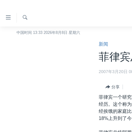
无
障
碍
检
中国时间 13:33 2026年8月8日 星期六
主页
索
链
新闻
美国
接
菲律宾
中国
跳
转
台湾
2007年3月20日 08
到
港澳
内
容
分享
国际
跳
菲律宾一个研究
分类新闻
最新国际新闻
转
经历。这个称为
到
美中关系
印太
经济·金融·贸易
经挨饿的家庭比
导
18%上升到了今
热点专题
中东
人权·法律·宗教
航
跳
VOA视频
欧洲
科教·文娱·体健
白宫要闻