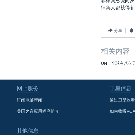
菲律宾总统阿罗
转
律宾人都获得菲
VOA今日焦点
非洲
军事
国会报道
到
检
中文广播
美洲
劳工
美中关系
索
全球议题
环境
美国建国250周年
分享
埃博拉疫情
相关内容
美国之音专访
重要讲话与声明
UN：全球有八亿
台海两岸关系
南中国海争端
网上服务
卫星信息
关注西藏
订阅电邮新闻
通过卫星收看
关注新疆
美国之音应用程序简介
如何收听VO
GEN Z 看美国
其他信息