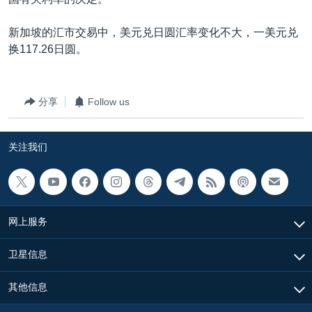
VOA视频
欧洲
科教·文娱·体健
白宫要闻
转
到
VOA今日焦点
非洲
军事
国会报道
新加坡的汇市交易中，美元兑日圆汇率变化不大，一美元兑
检
换117.26日圆。
中文广播
美洲
劳工
美中关系
索
全球议题
环境
美国建国250周年
关注我们
分享
Follow us
埃博拉疫情
美国之音专访
关注我们
重要讲话与声明
台海两岸关系
其他语言网站
南中国海争端
网上服务
关注西藏
卫星信息
关注新疆
GEN Z 看美国
其他信息