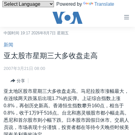
Powered by
Translate
无
障
碍
中国时间 19:17 2026年8月7日 星期五
主页
链
新闻
接
美国
亚太股市星期三大多收盘走高
跳
中国
转
2007年3月21日 08:00
台湾
到
分享
内
港澳
容
亚太地区股市星期三大多收盘走高。马尼拉股市涨幅最大，
国际
跳
在连续两天跌落后出现1.7%的反弹。上证综合指数上涨
转
分类新闻
最新国际新闻
0.8%，再创历史新高。香港恒生指数攀升160点，相当于
到
0.8%，收于1万9千516点。台北和惠灵顿股市都小幅走高。
美中关系
印太
经济·金融·贸易
导
悉尼和首尔股市则小幅下跌。日本股市因假日休市。交易人
航
热点专题
中东
人权·法律·宗教
员说，市场表现十分谨慎，投资者都在等待今天晚些时候美
跳
国有关利率的决定。