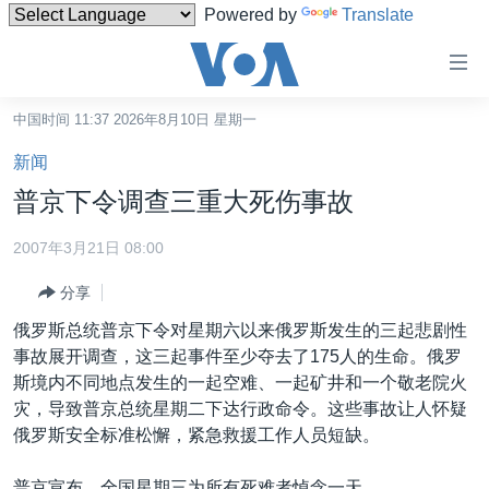
Powered by
Translate
无
障
碍
中国时间 11:37 2026年8月10日 星期一
主页
链
新闻
接
美国
普京下令调查三重大死伤事故
跳
中国
转
2007年3月21日 08:00
台湾
到
分享
内
港澳
容
俄罗斯总统普京下令对星期六以来俄罗斯发生的三起悲剧性
国际
跳
事故展开调查，这三起事件至少夺去了175人的生命。俄罗
转
分类新闻
最新国际新闻
斯境内不同地点发生的一起空难、一起矿井和一个敬老院火
到
灾，导致普京总统星期二下达行政命令。这些事故让人怀疑
美中关系
印太
经济·金融·贸易
导
俄罗斯安全标准松懈，紧急救援工作人员短缺。
航
热点专题
中东
人权·法律·宗教
跳
普京宣布，全国星期三为所有死难者悼念一天。