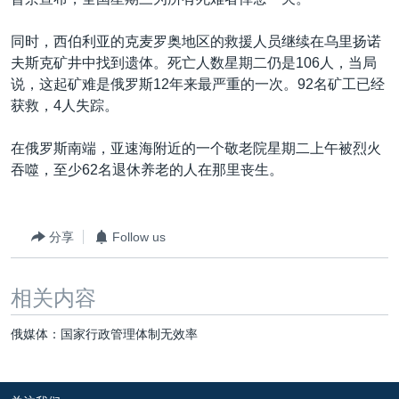
VOA视频
欧洲
科教·文娱·体健
白宫要闻
转
到
VOA今日焦点
非洲
军事
国会报道
同时，西伯利亚的克麦罗奥地区的救援人员继续在乌里扬诺
检
夫斯克矿井中找到遗体。死亡人数星期二仍是106人，当局
中文广播
美洲
劳工
美中关系
索
说，这起矿难是俄罗斯12年来最严重的一次。92名矿工已经
全球议题
环境
美国建国250周年
获救，4人失踪。
关注我们
埃博拉疫情
在俄罗斯南端，亚速海附近的一个敬老院星期二上午被烈火
美国之音专访
吞噬，至少62名退休养老的人在那里丧生。
重要讲话与声明
台海两岸关系
分享
Follow us
其他语言网站
南中国海争端
相关内容
关注西藏
关注新疆
俄媒体：国家行政管理体制无效率
GEN Z 看美国