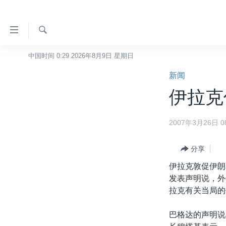
无
障
碍
检
中国时间 0:29 2026年8月9日 星期日
主页
索
链
新闻
美国
接
伊拉克
中国
跳
转
台湾
2007年3月26日 08
到
港澳
内
容
分享
国际
跳
伊拉克敦促伊朗
分类新闻
最新国际新闻
转
发表声明说，外
到
美中关系
印太
经济·金融·贸易
拉克有关当局的
导
热点专题
中东
人权·法律·宗教
航
巴格达的声明说
跳
VOA视频
欧洲
科教·文娱·体健
白宫要闻