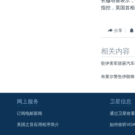
长穆塔基表示，
转
指控，英国首相
VOA今日焦点
非洲
军事
国会报道
到
检
中文广播
美洲
劳工
美中关系
索
全球议题
环境
美国建国250周年
分享
埃博拉疫情
相关内容
美国之音专访
重要讲话与声明
驻伊美军抓获汽车
台海两岸关系
布莱尔警告伊朗将
南中国海争端
关注西藏
网上服务
卫星信息
关注新疆
订阅电邮新闻
通过卫星收看
GEN Z 看美国
美国之音应用程序简介
如何收听VO