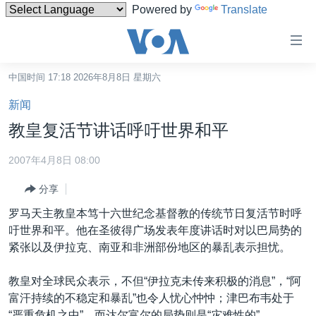
Powered by
Translate
无
障
碍
中国时间 17:18 2026年8月8日 星期六
主页
链
新闻
接
美国
教皇复活节讲话呼吁世界和平
跳
中国
转
2007年4月8日 08:00
台湾
到
分享
内
港澳
容
罗马天主教皇本笃十六世纪念基督教的传统节日复活节时呼
国际
跳
吁世界和平。他在圣彼得广场发表年度讲话时对以巴局势的
转
分类新闻
最新国际新闻
紧张以及伊拉克、南亚和非洲部份地区的暴乱表示担忧。
到
美中关系
印太
经济·金融·贸易
导
教皇对全球民众表示，不但“伊拉克未传来积极的消息”，“阿
航
热点专题
中东
人权·法律·宗教
富汗持续的不稳定和暴乱”也令人忧心忡忡；津巴布韦处于
跳
“严重危机之中”，而达尔富尔的局势则是“灾难性的”。