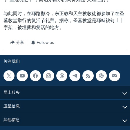
VOA视频
欧洲
科教·文娱·体健
白宫要闻
转
到
VOA今日焦点
非洲
军事
国会报道
与此同时，在耶路撒冷，东正教和天主教教徒都参加了在圣
检
墓教堂举行的复活节礼拜。据称，圣墓教堂是耶稣被钉上十
中文广播
美洲
劳工
美中关系
索
字架，被埋葬和复活的地方。
全球议题
环境
美国建国250周年
关注我们
分享
Follow us
埃博拉疫情
美国之音专访
关注我们
重要讲话与声明
台海两岸关系
其他语言网站
南中国海争端
网上服务
关注西藏
卫星信息
关注新疆
GEN Z 看美国
其他信息