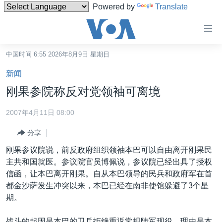
Powered by
Translate
无
障
碍
中国时间 6:55 2026年8月9日 星期日
主页
链
新闻
接
美国
刚果参院称反对党领袖可离境
跳
中国
转
2007年4月11日 08:00
台湾
到
分享
内
港澳
容
刚果参议院说，前反政府组织领袖本巴可以自由离开刚果民
国际
跳
主共和国就医。参议院官员博佩说，参议院已经出具了授权
转
分类新闻
最新国际新闻
信函，让本巴离开刚果。自从本巴领导的民兵和政府军在首
到
都金沙萨发生冲突以来，本巴已经在南非使馆躲避了3个星
美中关系
印太
经济·金融·贸易
导
期。
航
热点专题
中东
人权·法律·宗教
跳
战斗的起因是本巴的卫兵拒绝重返常规陆军现役，理由是本