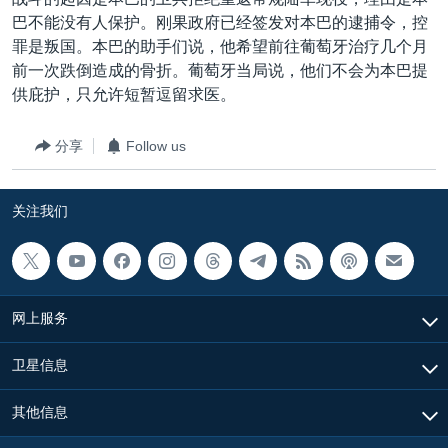
VOA视频
欧洲
科教·文娱·体健
白宫要闻
转
巴不能没有人保护。刚果政府已经签发对本巴的逮捕令，控
到
VOA今日焦点
非洲
军事
国会报道
罪是叛国。本巴的助手们说，他希望前往葡萄牙治疗几个月
检
前一次跌倒造成的骨折。葡萄牙当局说，他们不会为本巴提
中文广播
美洲
劳工
美中关系
索
供庇护，只允许短暂逗留求医。
全球议题
环境
美国建国250周年
关注我们
分享
Follow us
埃博拉疫情
美国之音专访
关注我们
重要讲话与声明
台海两岸关系
其他语言网站
南中国海争端
网上服务
关注西藏
卫星信息
关注新疆
GEN Z 看美国
其他信息