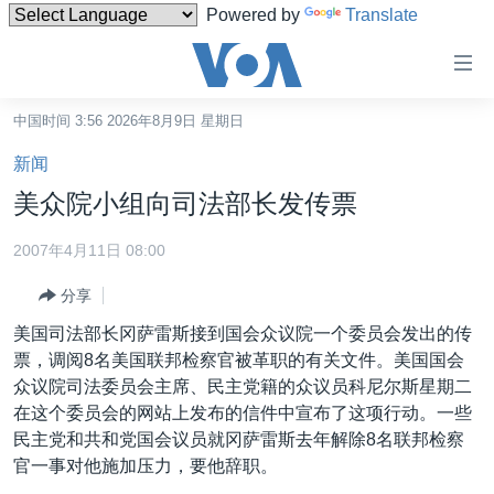
Powered by
Translate
无
障
碍
中国时间 3:56 2026年8月9日 星期日
主页
链
新闻
接
美国
美众院小组向司法部长发传票
跳
中国
转
2007年4月11日 08:00
台湾
到
分享
内
港澳
容
美国司法部长冈萨雷斯接到国会众议院一个委员会发出的传
国际
跳
票，调阅8名美国联邦检察官被革职的有关文件。美国国会
转
分类新闻
最新国际新闻
众议院司法委员会主席、民主党籍的众议员科尼尔斯星期二
到
在这个委员会的网站上发布的信件中宣布了这项行动。一些
美中关系
印太
经济·金融·贸易
导
民主党和共和党国会议员就冈萨雷斯去年解除8名联邦检察
航
热点专题
中东
人权·法律·宗教
官一事对他施加压力，要他辞职。
跳