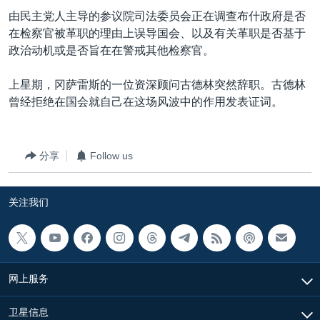
VOA视频
欧洲
科教·文娱·体健
白宫要闻
转
由民主党人主导的参议院司法委员会正在调查布什政府是否
到
VOA今日焦点
非洲
军事
国会报道
在检察官被革职的理由上误导国会、以及有关革职是否基于
检
政治动机或是否旨在在警戒其他检察官。
中文广播
美洲
劳工
美中关系
索
全球议题
环境
美国建国250周年
上星期，冈萨雷斯的一位资深顾问古德林突然辞职。古德林
关注我们
曾经拒绝在国会就自己在这场风波中的作用发表证词。
埃博拉疫情
美国之音专访
分享
Follow us
重要讲话与声明
台海两岸关系
其他语言网站
关注我们
南中国海争端
关注西藏
关注新疆
网上服务
GEN Z 看美国
卫星信息