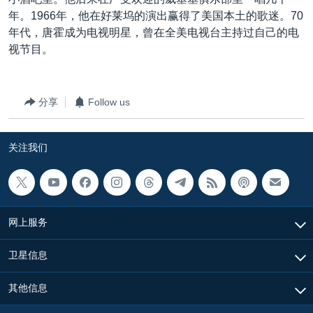
VOA视频
欧洲
科教·文娱·体健
白宫要闻
转
年。1966年，他在好莱坞的演出赢得了美国本土的歌迷。70
到
VOA今日焦点
非洲
军事
国会报道
年代，唐霍成为电视明星，曾在全美电视台主持过自己的电
检
视节目。
中文广播
美洲
劳工
美中关系
索
全球议题
环境
美国建国250周年
关注我们
分享
Follow us
埃博拉疫情
美国之音专访
关注我们
重要讲话与声明
台海两岸关系
其他语言网站
南中国海争端
网上服务
关注西藏
卫星信息
关注新疆
GEN Z 看美国
其他信息