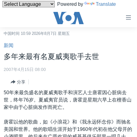
Powered by
Translate
无
障
碍
中国时间 10:59 2026年8月7日 星期五
主页
链
新闻
接
美国
多年来最有名夏威夷歌手去世
跳
中国
转
2007年4月15日 08:00
台湾
到
分享
内
港澳
容
50年来最负盛名的夏威夷歌手和演艺人士唐霍因心脏病去
国际
跳
世，终年76岁。夏威夷官员说，唐霍是星期六早上在檀香山
转
分类新闻
最新国际新闻
家中由于心脏病发作而死亡。
到
美中关系
印太
经济·金融·贸易
导
唐霍以他的歌曲，如《小浪花》和《我永远怀念你》而驰名
航
热点专题
中东
人权·法律·宗教
美国和世界。他的歌唱生涯开始于1960年代初在他父母开的
跳
小酒吧里。他后来在广受欢迎的威基基俱乐部里一唱几十