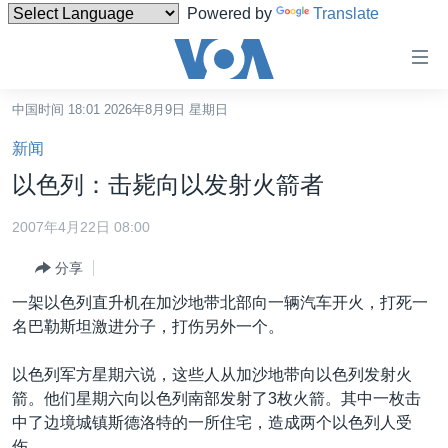
Powered by
Translate
无
障
碍
中国时间 18:01 2026年8月9日 星期日
主页
链
新闻
接
美国
以色列：击毙向以发射火箭者
跳
中国
转
2007年4月22日 08:00
台湾
到
分享
内
港澳
容
一架以色列直升机在加沙地带北部向一辆汽车开火，打死一
国际
跳
名巴勒斯坦激进分子，打伤另外一个。
转
分类新闻
最新国际新闻
到
以色列军方星期六说，这些人从加沙地带向以色列发射火
美中关系
印太
经济·金融·贸易
导
箭。他们星期六向以色列南部发射了3枚火箭。其中一枚击
航
热点专题
中东
人权·法律·宗教
中了边境城镇斯德洛特的一所住宅，造成两个以色列人受
跳
伤。