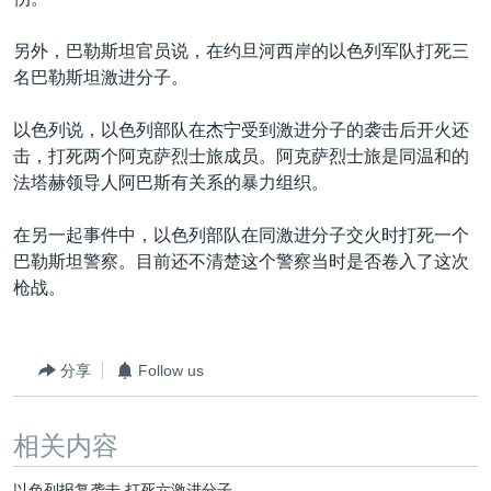
VOA视频
欧洲
科教·文娱·体健
白宫要闻
转
到
VOA今日焦点
非洲
军事
国会报道
另外，巴勒斯坦官员说，在约旦河西岸的以色列军队打死三
检
名巴勒斯坦激进分子。
中文广播
美洲
劳工
美中关系
索
全球议题
环境
美国建国250周年
以色列说，以色列部队在杰宁受到激进分子的袭击后开火还
关注我们
击，打死两个阿克萨烈士旅成员。阿克萨烈士旅是同温和的
埃博拉疫情
法塔赫领导人阿巴斯有关系的暴力组织。
美国之音专访
在另一起事件中，以色列部队在同激进分子交火时打死一个
重要讲话与声明
巴勒斯坦警察。目前还不清楚这个警察当时是否卷入了这次
台海两岸关系
枪战。
其他语言网站
南中国海争端
关注西藏
分享
Follow us
关注新疆
相关内容
GEN Z 看美国
以色列报复袭击 打死六激进分子