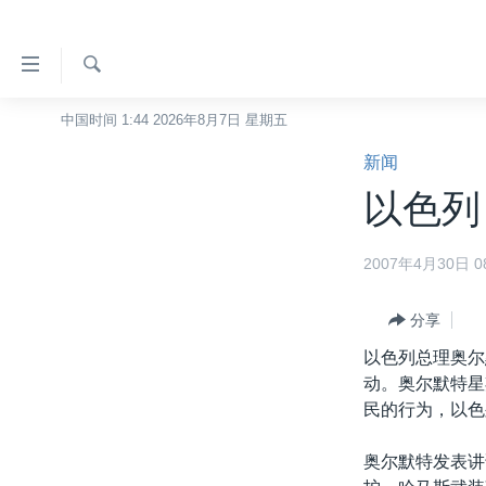
无
障
碍
检
中国时间 1:44 2026年8月7日 星期五
主页
索
链
新闻
美国
接
以色列
中国
跳
转
台湾
2007年4月30日 08
到
港澳
内
容
分享
国际
跳
以色列总理奥尔
分类新闻
最新国际新闻
转
动。奥尔默特星
到
美中关系
印太
经济·金融·贸易
民的行为，以色
导
热点专题
中东
人权·法律·宗教
航
奥尔默特发表讲
跳
VOA视频
欧洲
科教·文娱·体健
白宫要闻