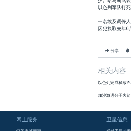
护。哈马斯武装
转
以色列军队打死
VOA今日焦点
非洲
军事
国会报道
到
检
中文广播
美洲
劳工
美中关系
一名埃及调停人
索
囚犯换取去年6
全球议题
环境
美国建国250周年
埃博拉疫情
美国之音专访
分享
重要讲话与声明
相关内容
台海两岸关系
南中国海争端
以色列完成释放巴
关注西藏
加沙激进分子火箭
关注新疆
GEN Z 看美国
网上服务
卫星信息