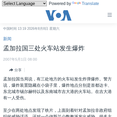
Powered by
Translate
无
障
碍
中国时间 13:19 2026年8月8日 星期六
主页
链
新闻
接
美国
孟加拉国三处火车站发生爆炸
跳
中国
转
2007年5月1日 08:00
台湾
到
分享
内
港澳
容
孟加拉国当局说，有三处地方的火车站发生炸弹爆炸。警方
国际
跳
说，爆炸装置隐藏在小袋子里，爆炸地点分别是首都达卡、
转
分类新闻
最新国际新闻
东北城市锡尔赫特以及东南城市吉大港的火车站。在吉大港
到
有一人受伤。
美中关系
印太
经济·金融·贸易
导
航
热点专题
中东
人权·法律·宗教
至少在两处地点发现了铁片，上面刻着针对孟加拉非政府组
跳
织的威胁话语，还对一个伊斯兰少数教派发出威胁。很多主