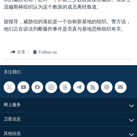
VOA视频
欧洲
科教·文娱·体健
白宫要闻
转
流穆斯林组织认为这个教派的成员离经叛道。
到
VOA今日焦点
非洲
军事
国会报道
检
据报导，威胁信的落款是一个自称新基地的组织。警方说，
中文广播
美洲
劳工
美中关系
索
他们正在设法判断爆炸事件是否真与基地恐怖组织有关。
全球议题
环境
美国建国250周年
关注我们
埃博拉疫情
分享
Follow us
美国之音专访
重要讲话与声明
关注我们
台海两岸关系
其他语言网站
南中国海争端
关注西藏
网上服务
关注新疆
卫星信息
GEN Z 看美国
其他信息