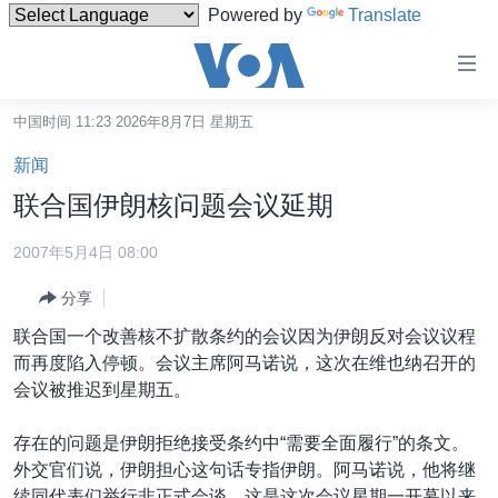
Powered by
Translate
无
障
碍
中国时间 11:23 2026年8月7日 星期五
主页
链
新闻
接
美国
联合国伊朗核问题会议延期
跳
中国
转
2007年5月4日 08:00
台湾
到
分享
内
港澳
容
联合国一个改善核不扩散条约的会议因为伊朗反对会议议程
国际
跳
而再度陷入停顿。会议主席阿马诺说，这次在维也纳召开的
转
分类新闻
最新国际新闻
会议被推迟到星期五。
到
美中关系
印太
经济·金融·贸易
导
存在的问题是伊朗拒绝接受条约中“需要全面履行”的条文。
航
热点专题
中东
人权·法律·宗教
外交官们说，伊朗担心这句话专指伊朗。阿马诺说，他将继
跳
续同代表们举行非正式会谈。这是这次会议星期一开幕以来