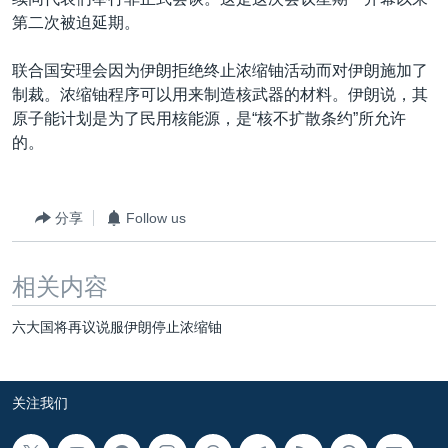
VOA视频
欧洲
科教·文娱·体健
白宫要闻
转
第二次被迫延期。
到
VOA今日焦点
非洲
军事
国会报道
检
联合国安理会因为伊朗拒绝终止浓缩铀活动而对伊朗施加了
中文广播
美洲
劳工
美中关系
索
制裁。浓缩铀程序可以用来制造核武器的材料。伊朗说，其
全球议题
环境
美国建国250周年
原子能计划是为了民用核能源，是“核不扩散条约”所允许
关注我们
的。
埃博拉疫情
美国之音专访
分享
Follow us
重要讲话与声明
台海两岸关系
其他语言网站
相关内容
南中国海争端
六大国将再议说服伊朗停止浓缩铀
关注西藏
关注新疆
关注我们
GEN Z 看美国